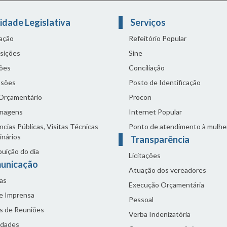
idade Legislativa
Serviços
lação
Refeitório Popular
sições
Sine
ões
Conciliação
sões
Posto de Identificação
 Orçamentário
Procon
nagens
Internet Popular
cias Públicas, Visitas Técnicas
Ponto de atendimento à mulhe
inários
Transparência
buição do dia
Licitações
unicação
Atuação dos vereadores
as
Execução Orçamentária
de Imprensa
Pessoal
s de Reuniões
Verba Indenizatória
idades