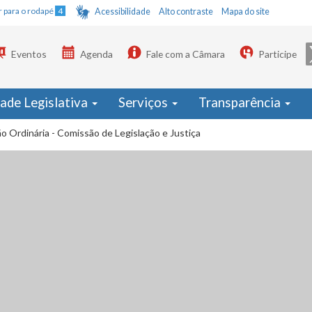
Ir para o rodapé
4
Acessibilidade
Alto contraste
Mapa do site
Eventos
Agenda
Fale com a Câmara
Participe
dade Legislativa
Serviços
Transparência
o Ordinária - Comissão de Legislação e Justiça