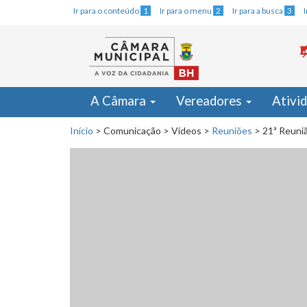
Ir para o conteúdo
1
Ir para o menu
2
Ir para a busca
3
A Câmara
Vereadores
Ativi
Início
>
Comunicação
>
Vídeos
>
Reuniões
>
21ª Reuniã