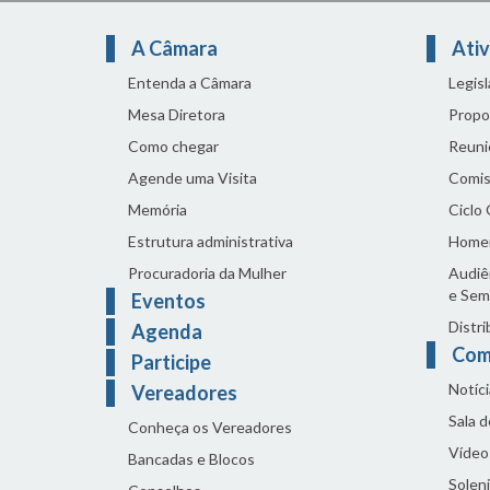
A Câmara
Ativ
Entenda a Câmara
Legis
Mesa Diretora
Propo
Como chegar
Reuni
Agende uma Visita
Comis
Memória
Ciclo
Estrutura administrativa
Home
Procuradoria da Mulher
Audiên
e Sem
Eventos
Distri
Agenda
Com
Participe
Notíci
Vereadores
Sala 
Conheça os Vereadores
Vídeo
Bancadas e Blocos
Solen