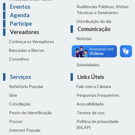
Eventos
Audiências Públicas, Visitas
Técnicas e Seminários
Agenda
Distribuição do dia
Participe
Comunicação
Vereadores
Notícias
Conheça os Vereadores
Sala de Imprensa
Bancadas e Blocos
Vídeos de Reuniões
Conselhos
Solenidades
Serviços
Links Úteis
Refeitório Popular
Fale com a Câmara
Sine
Perguntas Frequentes
Conciliação
Acessibilidade
Posto de Identificação
Termos de uso
Procon
Política de privacidade
(SILAP)
Internet Popular