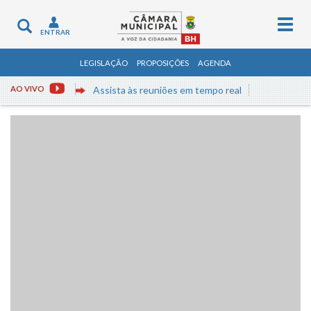
Togg
Toggle
ENTRAR
navig
navigation
LEGISLAÇÃO
PROPOSIÇÕES
AGENDA
AO VIVO
Assista às reuniões em tempo real