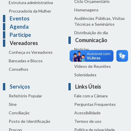
Ciclo Orçamentário
Estrutura administrativa
Homenagens
Procuradoria da Mulher
Eventos
Audiências Públicas, Visitas
Técnicas e Seminários
Agenda
Distribuição do dia
Participe
Comunicação
Vereadores
Notícias
Conheça os Vereadores
Sala de Imprensa
Bancadas e Blocos
Vídeos de Reuniões
Conselhos
Solenidades
Serviços
Links Úteis
Refeitório Popular
Fale com a Câmara
Sine
Perguntas Frequentes
Conciliação
Acessibilidade
Posto de Identificação
Termos de uso
Procon
Política de privacidade