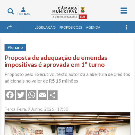
Togg
Toggle
ENTRAR
navig
navigation
LEGISLAÇÃO
PROPOSIÇÕES
AGENDA
Plenário
Proposta de adequação de emendas
impositivas é aprovada em 1º turno
Proposto pelo Executivo, texto autoriza a abertura de créditos
adicionais no valor de R$ 15 milhões
Share
Facebook
Twitter
WhatsApp
Email
Terça-Feira, 9 Junho, 2026 - 17:30