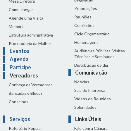
Mesa Diretora
Proposições
Como chegar
Reuniões
Agende uma Visita
Comissões
Memória
Ciclo Orçamentário
Estrutura administrativa
Homenagens
Procuradoria da Mulher
Eventos
Audiências Públicas, Visitas
Técnicas e Seminários
Agenda
Distribuição do dia
Participe
Comunicação
Vereadores
Notícias
Conheça os Vereadores
Sala de Imprensa
Bancadas e Blocos
Vídeos de Reuniões
Conselhos
Solenidades
Serviços
Links Úteis
Refeitório Popular
Fale com a Câmara