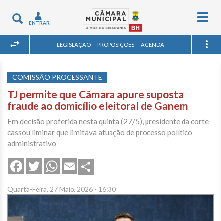
Togg
Toggle
ENTRAR
navig
navigation
LEGISLAÇÃO
PROPOSIÇÕES
AGENDA
COMISSÃO PROCESSANTE
TJ permite que Câmara apure suposta
fraude ao domicílio eleitoral de Ganem
Em decisão proferida nesta quinta (27/5), presidente da corte
cassou liminar que limitava atuação de processo político
administrativo
Share
Facebook
Twitter
WhatsApp
Email
Quarta-Feira, 27 Maio, 2026 - 16:30