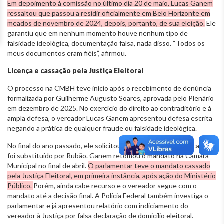
Em depoimento à comissão no último dia 20 de maio, Lucas Ganem
ressaltou que passou a residir oficialmente em Belo Horizonte em
meados de novembro de 2024, depois, portanto, de sua eleição.
Ele
garantiu que em nenhum momento houve nenhum tipo de
falsidade ideológica, documentação falsa, nada disso. “Todos os
meus documentos eram fiéis”, afirmou.
Licença e cassação pela Justiça Eleitoral
O processo na CMBH teve início após o recebimento de denúncia
formalizada por Guilherme Augusto Soares, aprovada pelo Plenário
em dezembro de 2025. No exercício do direito ao contraditório e à
ampla defesa, o vereador Lucas Ganem apresentou defesa escrita
negando a prática de qualquer fraude ou falsidade ideológica.
No final do ano passado, ele solicitou licença de 121 dias do cargo e
foi substituído por Rubão. Ganem retomou o mandato na Câmara
Municipal no final de abril.
O parlamentar teve o mandato cassado
pela Justiça Eleitoral, em primeira instância, após ação do Ministério
Público.
Porém, ainda cabe recurso e o vereador segue com o
mandato até a decisão final. A Polícia Federal também investiga o
parlamentar e já apresentou relatório com indiciamento do
vereador à Justiça por falsa declaração de domicílio eleitoral.