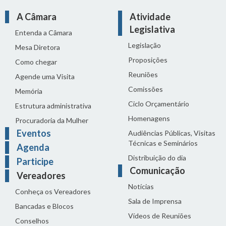
A Câmara
Atividade
Legislativa
Entenda a Câmara
Legislação
Mesa Diretora
Proposições
Como chegar
Reuniões
Agende uma Visita
Comissões
Memória
Ciclo Orçamentário
Estrutura administrativa
Homenagens
Procuradoria da Mulher
Eventos
Audiências Públicas, Visitas
Técnicas e Seminários
Agenda
Distribuição do dia
Participe
Comunicação
Vereadores
Notícias
Conheça os Vereadores
Sala de Imprensa
Bancadas e Blocos
Vídeos de Reuniões
Conselhos