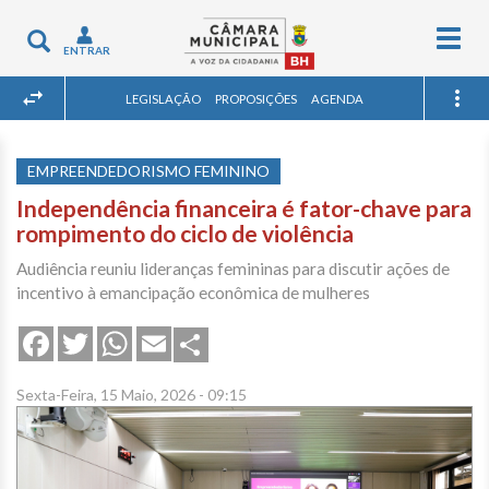
Togg
Toggle
ENTRAR
navig
navigation
LEGISLAÇÃO
PROPOSIÇÕES
AGENDA
EMPREENDEDORISMO FEMININO
Independência financeira é fator-chave para
rompimento do ciclo de violência
Audiência reuniu lideranças femininas para discutir ações de
incentivo à emancipação econômica de mulheres
Share
Facebook
Twitter
WhatsApp
Email
Sexta-Feira, 15 Maio, 2026 - 09:15