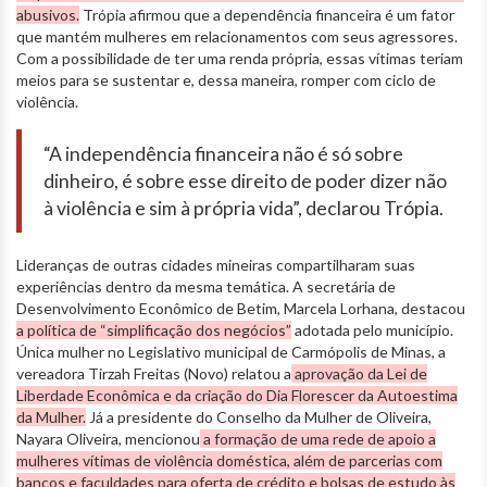
abusivos.
Trópia afirmou que a dependência financeira é um fator
que mantém mulheres em relacionamentos com seus agressores.
Com a possibilidade de ter uma renda própria, essas vítimas teriam
meios para se sustentar e, dessa maneira, romper com ciclo de
violência.
“A independência financeira não é só sobre
dinheiro, é sobre esse direito de poder dizer não
à violência e sim à própria vida”, declarou Trópia.
Lideranças de outras cidades mineiras compartilharam suas
experiências dentro da mesma temática. A secretária de
Desenvolvimento Econômico de Betim, Marcela Lorhana, destacou
a política de “simplificação dos negócios”
adotada pelo município.
Única mulher no Legislativo municipal de Carmópolis de Minas, a
vereadora Tirzah Freitas (Novo) relatou a
aprovação da Lei de
Liberdade Econômica e da criação do Dia Florescer da Autoestima
da Mulher.
Já a presidente do Conselho da Mulher de Oliveira,
Nayara Oliveira, mencionou
a formação de uma rede de apoio a
mulheres vítimas de violência doméstica, além de parcerias com
bancos e faculdades para oferta de crédito e bolsas de estudo às