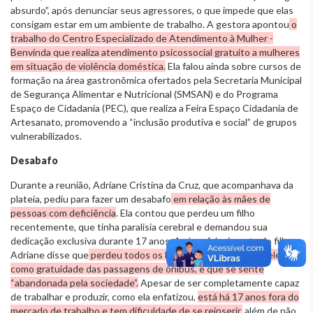
absurdo”, após denunciar seus agressores, o que impede que elas
consigam estar em um ambiente de trabalho. A gestora apontou
o
trabalho do Centro Especializado de Atendimento à Mulher -
Benvinda que realiza atendimento psicossocial gratuito a mulheres
em situação de violência doméstica.
Ela falou ainda sobre cursos de
formação na área gastronômica ofertados pela Secretaria Municipal
de Segurança Alimentar e Nutricional (SMSAN) e do Programa
Espaço de Cidadania (PEC), que realiza a Feira Espaço Cidadania de
Artesanato, promovendo a “inclusão produtiva e social” de grupos
vulnerabilizados.
Desabafo
Durante a reunião, Adriane Cristina da Cruz, que acompanhava da
plateia, pediu para fazer um desabafo
em relação às mães de
pessoas com deficiência
. Ela contou que perdeu um filho
recentemente, que tinha paralisia cerebral e demandou sua
dedicação exclusiva durante 17 anos. Após o falecimento do filho,
Adriane disse que
perdeu todos os benefícios vinculados a ele,
como gratuidade das passagens de ônibus, e que se sente
“abandonada pela sociedade”.
Apesar de ser completamente capaz
de trabalhar e produzir, como ela enfatizou,
está há 17 anos fora do
mercado de trabalho e tem dificuldade de se reinserir,
além de não