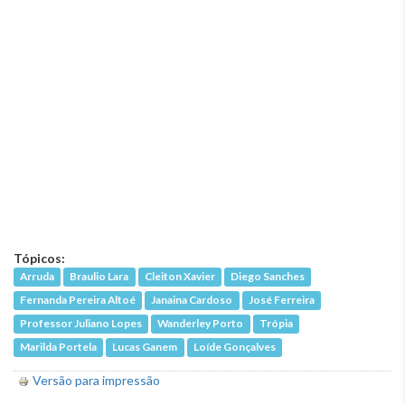
Tópicos:
Arruda
Braulio Lara
Cleiton Xavier
Diego Sanches
Fernanda Pereira Altoé
Janaina Cardoso
José Ferreira
Professor Juliano Lopes
Wanderley Porto
Trópia
Marilda Portela
Lucas Ganem
Loíde Gonçalves
Versão para impressão