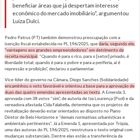
beneficiar áreas que já despertam interesse
econômico do mercado imobiliário”, argumentou
Luiza Dulci.
Pedro Patrus (PT) também demonstrou preocupação com a
isenção fiscal estabelecida no PL 196/2025, que
daria, segundo ele,
“vantagens aos grandes empreendedores” em detrimento da
receita municipal
. “Quando é para o rico, para o [setor] privado, é
liberdade total; quando é para o pobre e para a periferia, aí é
repressão e proibição”, declarou o parlamentar.
Vice-líder do governo na Câmara, Diego Sanches (Solidariedade)
encaminhou o voto favorável e orientou a base para a aprovação de
duas das quatro emendas apresentadas ao texto
. A Emenda 3,
aprovada com 38 votos “sim”, de autoria de Iza Lourença (Psol) e da
vereadora afastada Cida Falabella, determina que os projetos de
revitalização deverão estar orientados ao disposto no Plano
Diretor de Belo Horizonte e “demais normativas urbanísticas e
ambientais pertinentes”. Já a Emenda 1, apresentada por Trópia,
uma das autoras do PL 196/2025, reestrutura o texto original com
mudanças substanciais. Dentre elas estão a transferência da