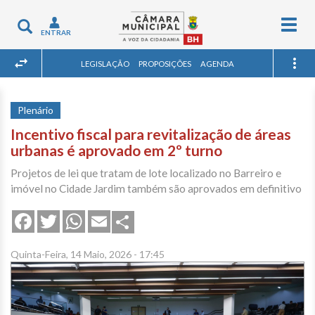
Togg
Toggle
ENTRAR
navig
navigation
LEGISLAÇÃO
PROPOSIÇÕES
AGENDA
Plenário
Incentivo fiscal para revitalização de áreas
urbanas é aprovado em 2º turno
Projetos de lei que tratam de lote localizado no Barreiro e
imóvel no Cidade Jardim também são aprovados em definitivo
Share
Facebook
Twitter
WhatsApp
Email
Quinta-Feira, 14 Maio, 2026 - 17:45