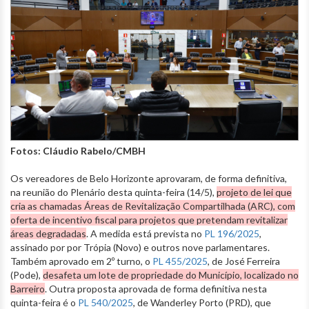
Fotos: Cláudio Rabelo/CMBH
Os vereadores de Belo Horizonte aprovaram, de forma definitiva,
na reunião do Plenário desta quinta-feira (14/5),
projeto de lei que
cria as chamadas Áreas de Revitalização Compartilhada (ARC), com
oferta de incentivo fiscal para projetos que pretendam revitalizar
áreas degradadas
. A medida está prevista no
PL 196/2025
,
assinado por por Trópia (Novo) e outros nove parlamentares.
Também aprovado em 2º turno, o
PL 455/2025
, de José Ferreira
(Pode),
desafeta um lote de propriedade do Município, localizado no
Barreiro
. Outra proposta aprovada de forma definitiva nesta
quinta-feira é o
PL 540/2025
, de Wanderley Porto (PRD), que