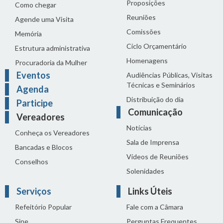
Proposições
Como chegar
Reuniões
Agende uma Visita
Comissões
Memória
Ciclo Orçamentário
Estrutura administrativa
Homenagens
Procuradoria da Mulher
Eventos
Audiências Públicas, Visitas
Técnicas e Seminários
Agenda
Distribuição do dia
Participe
Comunicação
Vereadores
Notícias
Conheça os Vereadores
Sala de Imprensa
Bancadas e Blocos
Vídeos de Reuniões
Conselhos
Solenidades
Serviços
Links Úteis
Refeitório Popular
Fale com a Câmara
Sine
Perguntas Frequentes