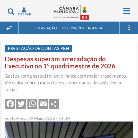
Togg
Toggle
ENTRAR
navig
navigation
LEGISLAÇÃO
PROPOSIÇÕES
AGENDA
PRESTAÇÃO DE CONTAS PBH
Despesas superam arrecadação do
Executivo no 1º quadrimestre de 2026
Gastos com pessoal foram o índice com maior crescimento.
Vereador cobrou mais clareza sobre dados da assistência
social
Share
Facebook
Twitter
WhatsApp
Email
Sexta-Feira, 29 Maio, 2026 - 14:30