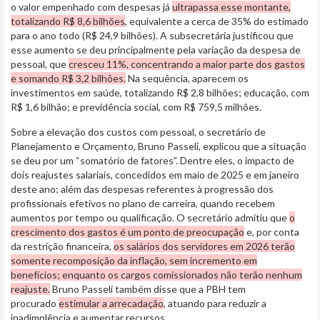
o valor empenhado com despesas já
ultrapassa esse montante,
totalizando R$ 8,6 bilhões
, equivalente a cerca de 35% do estimado
para o ano todo (R$ 24,9 bilhões). A subsecretária justificou que
esse aumento se deu principalmente pela variação da despesa de
pessoal, que
cresceu 11%, concentrando a maior parte dos gastos
e somando R$ 3,2 bilhões.
Na sequência, aparecem os
investimentos em saúde, totalizando R$ 2,8 bilhões; educação, com
R$ 1,6 bilhão; e previdência social, com R$ 759,5 milhões.
Sobre a elevação dos custos com pessoal, o secretário de
Planejamento e Orçamento, Bruno Passeli, explicou que a situação
se deu por um “somatório de fatores”. Dentre eles, o impacto de
dois reajustes salariais, concedidos em maio de 2025 e em janeiro
deste ano; além das despesas referentes à progressão dos
profissionais efetivos no plano de carreira, quando recebem
aumentos por tempo ou qualificação. O secretário admitiu que
o
crescimento dos gastos é um ponto de preocupação
e, por conta
da restrição financeira,
os salários dos servidores em 2026 terão
somente recomposição da inflação, sem incremento em
benefícios; enquanto os cargos comissionados não terão nenhum
reajuste.
Bruno Passeli também disse que a PBH tem
procurado
estimular a arrecadação
, atuando para reduzir a
inadimplência e aumentar recursos.