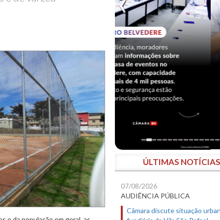
ÚLTIMAS NOTÍCIA
07/08/2026
AUDIÊNCIA PÚBLICA
Câmara discute situação urban
s e da população em geral, as
fundiária da Vila São Rafael