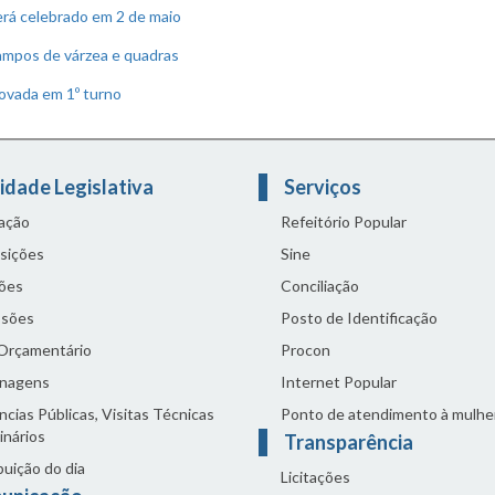
erá celebrado em 2 de maio
ampos de várzea e quadras
rovada em 1º turno
idade Legislativa
Serviços
lação
Refeitório Popular
sições
Sine
ões
Conciliação
sões
Posto de Identificação
 Orçamentário
Procon
nagens
Internet Popular
cias Públicas, Visitas Técnicas
Ponto de atendimento à mulhe
inários
Transparência
buição do dia
Licitações