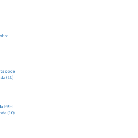
sobre
ets pode
nda (10)
 da PBH
nda (10)