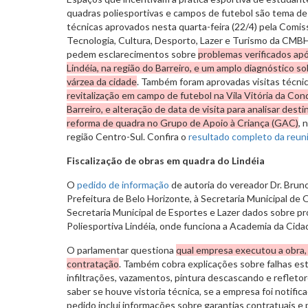
quadras poliesportivas e campos de futebol são tema de 
técnicas aprovados nesta quarta-feira (22/4) pela Comis
Tecnologia, Cultura, Desporto, Lazer e Turismo da CMB
pedem esclarecimentos sobre
problemas verificados ap
Lindéia, na região do Barreiro, e um amplo diagnóstico s
várzea da cidade
. Também foram aprovadas visitas técnica
revitalização em campo de futebol na Vila Vitória da Co
Barreiro, e alteração de data de visita para analisar de
reforma de quadra no Grupo de Apoio à Criança (GAC)
, 
região Centro-Sul. Confira o
resultado completo da reun
Fiscalização de obras em quadra do Lindéia
O
pedido de informação
de autoria do vereador Dr. Bruno 
Prefeitura de Belo Horizonte, à Secretaria Municipal de 
Secretaria Municipal de Esportes e Lazer dados sobre p
Poliesportiva Lindéia, onde funciona a Academia da Cida
O parlamentar questiona
qual empresa executou a obra, 
contratação
. Também cobra explicações sobre falhas est
infiltrações, vazamentos, pintura descascando e refleto
saber se houve vistoria técnica, se a empresa foi notific
pedido inclui informações sobre garantias contratuais e 