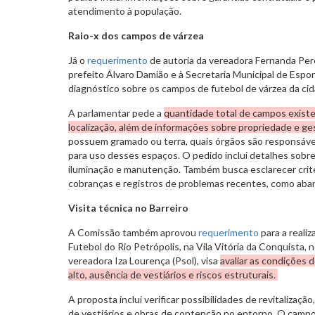
atendimento à população.
Raio-x dos campos de várzea
Já o
requerimento
de autoria da vereadora Fernanda Pere
prefeito Álvaro Damião e à Secretaria Municipal de Espor
diagnóstico sobre os campos de futebol de várzea da ci
A parlamentar pede a
quantidade total de campos existe
localização, além de informações sobre propriedade e ge
possuem gramado ou terra, quais órgãos são responsáve
para uso desses espaços. O pedido inclui detalhes sobre 
iluminação e manutenção. Também busca esclarecer crité
cobranças e registros de problemas recentes, como aban
Visita técnica no Barreiro
A Comissão também aprovou
requerimento
para a reali
Futebol do Rio Petrópolis, na Vila Vitória da Conquista, no
vereadora Iza Lourença (Psol), visa
avaliar as condições
alto, ausência de vestiários e riscos estruturais.
A proposta inclui verificar possibilidades de revitalizaç
de vestiários e obras de contenção no entorno. O campo é