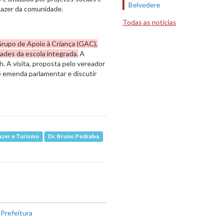
Belvedere
 lazer da comunidade.
Todas as notícias
 Grupo de Apoio à Criança (GAC),
ades da escola integrada.
A
h. A visita, proposta pelo vereador
e emenda parlamentar e discutir
azer e Turismo
Dr. Bruno Pedralva
 Prefeitura