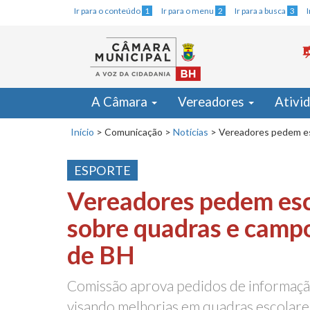
Ir para o conteúdo
1
Ir para o menu
2
Ir para a busca
3
A Câmara
Vereadores
Ativi
Início
>
Comunicação
>
Notícias
>
Vereadores pedem es
ESPORTE
Vereadores pedem es
sobre quadras e campo
de BH
Comissão aprova pedidos de informação 
visando melhorias em quadras escolare