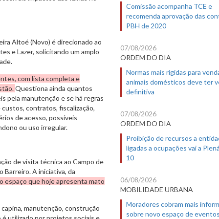
Comissão acompanha TCE e
recomenda aprovação das con
PBH de 2020
ira Altoé (Novo) é direcionado ao
07/08/2026
tes e Lazer, solicitando um amplo
ORDEM DO DIA
dade.
Normas mais rígidas para vend
ntes, com lista completa e
animais domésticos deve ter 
stão.
Questiona ainda quantos
definitiva
is pela manutenção e se há regras
custos, contratos, fiscalização,
07/08/2026
rios de acesso, possíveis
ORDEM DO DIA
dono ou uso irregular.
Proibição de recursos a entid
ligadas a ocupações vai a Plená
10
zação de visita técnica ao Campo de
 Barreiro. A iniciativa, da
06/08/2026
 do espaço que hoje apresenta mato
MOBILIDADE URBANA
Moradores cobram mais infor
ão, capina, manutenção, construção
sobre novo espaço de evento
 utilizado por projetos sociais e