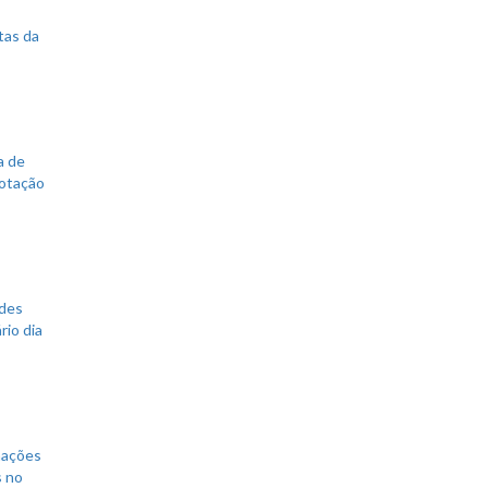
tas da
a de
votação
ades
rio dia
mações
s no