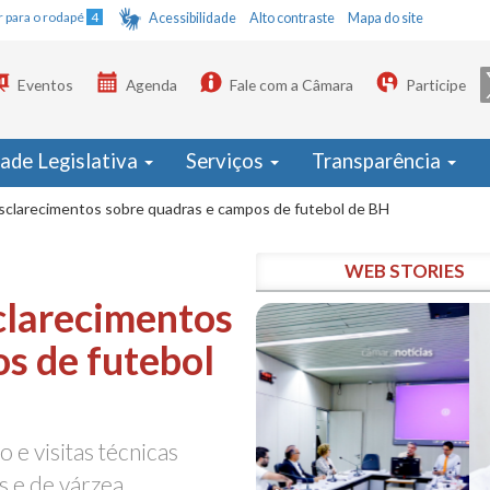
Ir para o rodapé
4
Acessibilidade
Alto contraste
Mapa do site
Eventos
Agenda
Fale com a Câmara
Participe
dade Legislativa
Serviços
Transparência
clarecimentos sobre quadras e campos de futebol de BH
WEB STORIES
clarecimentos
s de futebol
e visitas técnicas
s e de várzea