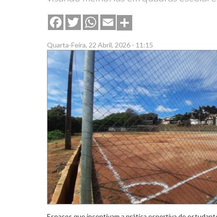
Share
Facebook
Twitter
WhatsApp
Email
Quarta-Feira, 22 Abril, 2026 - 11:15
Espaços que incentivam a prática esportiva de estudante