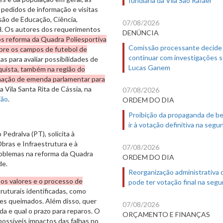
pedidos de informação e visitas
são de Educação, Ciência,
07/08/2026
H. Os autores dos requerimentos
DENÚNCIA
ós reforma da Quadra Poliesportiva
Comissão processante decide
obre os campos de futebol de
continuar com investigações 
s para avaliar possibilidades de
Lucas Ganem
nquista, também na região do
stinação de emenda parlamentar para
na Vila Santa Rita de Cássia, na
07/08/2026
ião
.
ORDEM DO DIA
Proibição da propaganda de b
ir à votação definitiva na segu
Pedralva (PT), solicita à
Obras e Infraestrutura e à
07/08/2026
roblemas na reforma da Quadra
ORDEM DO DIA
de.
Reorganização administrativa
os valores e o processo de
pode ter votação final na segu
ruturais identificadas, como
res queimados. Além disso, quer
07/08/2026
ada e qual o prazo para reparos. O
ORÇAMENTO E FINANÇAS
possíveis impactos das falhas no