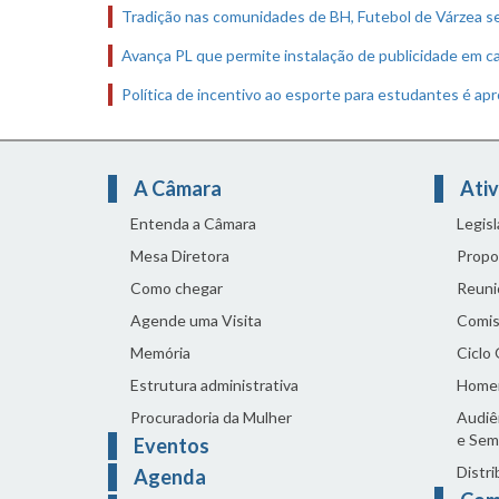
Tradição nas comunidades de BH, Futebol de Várzea s
Avança PL que permite instalação de publicidade em c
Política de incentivo ao esporte para estudantes é ap
A Câmara
Ativ
Entenda a Câmara
Legis
Mesa Diretora
Propo
Como chegar
Reuni
Agende uma Visita
Comis
Memória
Ciclo
Estrutura administrativa
Home
Procuradoria da Mulher
Audiên
e Sem
Eventos
Distri
Agenda