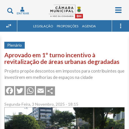
Togg
Toggle
ENTRAR
navig
navigation
LEGISLAÇÃO
PROPOSIÇÕES
AGENDA
Plenário
Aprovado em 1º turno incentivo à
revitalização de áreas urbanas degradadas
Projeto propõe descontos em impostos para contribuintes que
investirem em melhorias de espaços na cidade
Share
Facebook
Twitter
WhatsApp
Email
Segunda-Feira, 3 Novembro, 2025 - 18:15