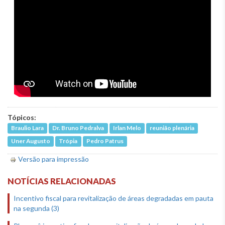
Tópicos:
Braulio Lara
Dr. Bruno Pedralva
Irlan Melo
reunião plenária
Uner Augusto
Trópia
Pedro Patrus
Versão para impressão
NOTÍCIAS RELACIONADAS
Incentivo fiscal para revitalização de áreas degradadas em pauta
na segunda (3)