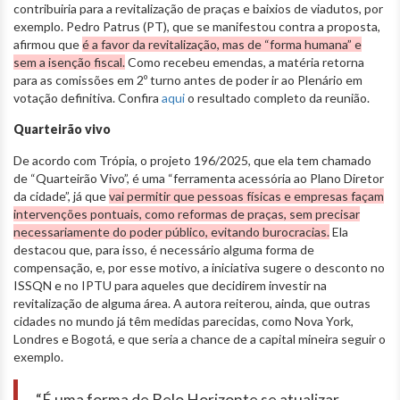
contribuiria para a revitalização de praças e baixios de viadutos, por
exemplo. Pedro Patrus (PT), que se manifestou contra a proposta,
afirmou que
é a favor da revitalização, mas de “forma humana” e
sem a isenção fiscal.
Como recebeu emendas, a matéria retorna
para as comissões em 2º turno antes de poder ir ao Plenário em
votação definitiva. Confira
aqui
o resultado completo da reunião.
Quarteirão vivo
De acordo com Trópia, o projeto 196/2025, que ela tem chamado
de “Quarteirão Vivo”, é uma “ferramenta acessória ao Plano Diretor
da cidade”, já que
vai permitir que pessoas físicas e empresas façam
intervenções pontuais, como reformas de praças, sem precisar
necessariamente do poder público, evitando burocracias.
Ela
destacou que, para isso, é necessário alguma forma de
compensação, e, por esse motivo, a iniciativa sugere o desconto no
ISSQN e no IPTU para aqueles que decidirem investir na
revitalização de alguma área. A autora reiterou, ainda, que outras
cidades no mundo já têm medidas parecidas, como Nova York,
Londres e Bogotá, e que seria a chance de a capital mineira seguir o
exemplo.
“É uma forma de Belo Horizonte se atualizar