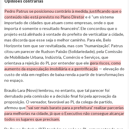
Opiniões contrárias
Pedro Patrus se posicionou contrário à medida, justificando que o
conteúdo não está previsto no Plano Diretor
e é “um sistema
importado de cidades que atuam como empresas, onde o que
importa é somente o resultado financeiro”. Ele concordou que o
projeto está alinhado à vontade do prefeito de verticalizar a cidade,
mas discorda que esse seja o melhor caminho. Para ele, Belo
Horizonte tem que ser revitalizada, mas com “humanização”. Patrus
citou um parecer de Rudson Paixão (Solidariedade), pela Comissão
de Mobilidade Urbana, Indústria, Comércio e Serviços, que
orientava a rejeição do PL por entender que ele
gera riscos, como
aumento da especulação imobiliária e a gentrificação
— elevação do
custo de vida em regiões de baixa renda a partir de transformações
no espaço.
Braulio Lara (Novo) lembrou, no entanto, que tal parecer foi
derrubado pela comissão e a decisão final foi pela aprovação da
proposição. O vereador, favorável ao PL da colega de partido,
afirmou que
“vai ser mais barato para a prefeitura” realizar parcerias
para melhorias na cidade, já que o Executivo não consegue alcançar
todos os lugares que precisam.