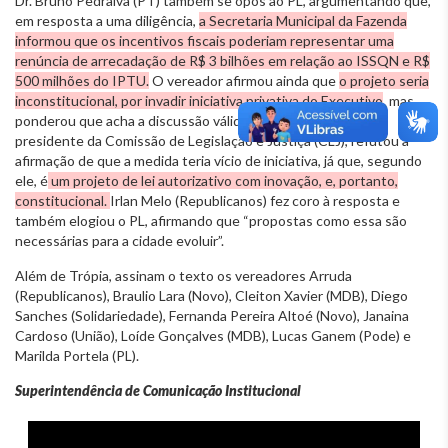
Dr. Bruno Pedralva (PT) também se opôs ao PL, argumentando que,
em resposta a uma diligência,
a Secretaria Municipal da Fazenda
informou que os incentivos fiscais poderiam representar uma
renúncia de arrecadação de R$ 3 bilhões em relação ao ISSQN e R$
500 milhões do IPTU.
O vereador afirmou ainda que
o projeto seria
inconstitucional, por invadir iniciativa privativa do Executivo
, mas
ponderou que acha a discussão válida. Uner Augusto (PL),
presidente da Comissão de Legislação e Justiça (CLJ), refutou a
afirmação de que a medida teria vício de iniciativa, já que, segundo
ele, é
um projeto de lei autorizativo com inovação, e, portanto,
constitucional.
Irlan Melo (Republicanos) fez coro à resposta e
também elogiou o PL, afirmando que “propostas como essa são
necessárias para a cidade evoluir”.
Além de Trópia, assinam o texto os vereadores Arruda
(Republicanos), Braulio Lara (Novo), Cleiton Xavier (MDB), Diego
Sanches (Solidariedade), Fernanda Pereira Altoé (Novo), Janaina
Cardoso (União), Loíde Gonçalves (MDB), Lucas Ganem (Pode) e
Marilda Portela (PL).
Superintendência de Comunicação Institucional