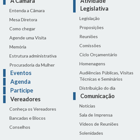
A Câmara
Atividade
Legislativa
Entenda a Câmara
Legislação
Mesa Diretora
Proposições
Como chegar
Reuniões
Agende uma Visita
Comissões
Memória
Ciclo Orçamentário
Estrutura administrativa
Homenagens
Procuradoria da Mulher
Eventos
Audiências Públicas, Visitas
Técnicas e Seminários
Agenda
Distribuição do dia
Participe
Comunicação
Vereadores
Notícias
Conheça os Vereadores
Sala de Imprensa
Bancadas e Blocos
Vídeos de Reuniões
Conselhos
Solenidades