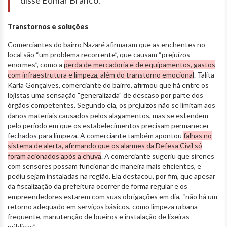
disse Edmar Branco.
Transtornos e soluções
Comerciantes do bairro Nazaré afirmaram que as enchentes no
local são “um problema recorrente”, que causam “prejuízos
enormes”, como a
perda de mercadoria e de equipamentos, gastos
com infraestrutura e limpeza, além do transtorno emocional
. Talita
Karla Gonçalves, comerciante do bairro, afirmou que há entre os
lojistas uma sensação "generalizada" de descaso por parte dos
órgãos competentes. Segundo ela, os prejuízos não se limitam aos
danos materiais causados pelos alagamentos, mas se estendem
pelo período em que os estabelecimentos precisam permanecer
fechados para limpeza. A comerciante também apontou
falhas no
sistema de alerta, afirmando que os alarmes da Defesa Civil só
foram acionados após a chuva
. A comerciante sugeriu que sirenes
com sensores possam funcionar de maneira mais eficientes, e
pediu sejam instaladas na região. Ela destacou, por fim, que apesar
da fiscalização da prefeitura ocorrer de forma regular e os
empreendedores estarem com suas obrigações em dia, “não há um
retorno adequado em serviços básicos, como limpeza urbana
frequente, manutenção de bueiros e instalação de lixeiras
públicas”.