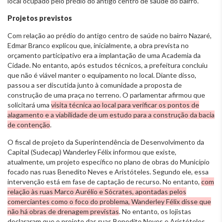
local ocupado pelo prédio do antigo centro de saúde do bairro.
Projetos previstos
Com relação ao prédio do antigo centro de saúde no bairro Nazaré,
Edmar Branco explicou que, inicialmente, a obra prevista no
orçamento participativo era a implantação de uma Academia da
Cidade. No entanto, após estudos técnicos, a prefeitura concluiu
que não é viável manter o equipamento no local. Diante disso,
passou a ser discutida junto à comunidade a proposta de
construção de uma praça no terreno. O parlamentar afirmou que
solicitará uma
visita técnica ao local para verificar os pontos de
alagamento e a viabilidade de um estudo para a construção da bacia
de contenção
.
O fiscal de projeto da Superintendência de Desenvolvimento da
Capital (Sudecap) Wanderley Félix informou que existe,
atualmente, um projeto específico no plano de obras do Município
focado nas ruas Benedito Neves e Aristóteles. Segundo ele, essa
intervenção está em fase de captação de recurso. No entanto,
com
relação às ruas Marco Aurélio e Sócrates, apontadas pelos
comerciantes como o foco do problema, Wanderley Félix disse que
não há obras de drenagem previstas
. No entanto, os lojistas
declararam que o projeto das ruas Benedito Neves e Aristóteles