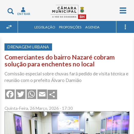
Togg
Toggle
ENTRAR
navig
navigation
LEGISLAÇÃO
PROPOSIÇÕES
AGENDA
DRENAGEM URBANA
Comerciantes do bairro Nazaré cobram
solução para enchentes no local
Comissão especial sobre chuvas fará pedido de visita técnica e
reunião com o prefeito Álvaro Damião
Share
Facebook
Twitter
WhatsApp
Email
Quinta-Feira, 26 Março, 2026 - 17:30