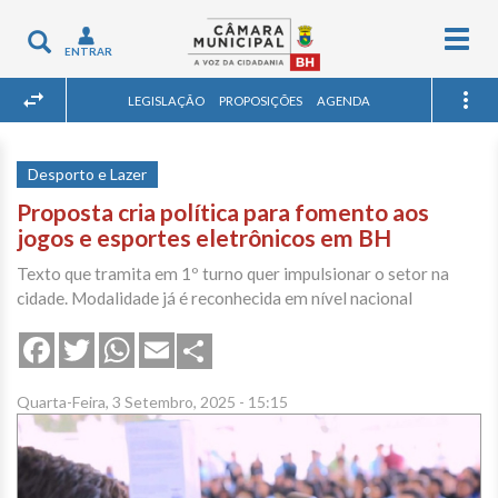
Togg
Toggle
ENTRAR
navig
navigation
LEGISLAÇÃO
PROPOSIÇÕES
AGENDA
Desporto e Lazer
Proposta cria política para fomento aos
jogos e esportes eletrônicos em BH
Texto que tramita em 1º turno quer impulsionar o setor na
cidade. Modalidade já é reconhecida em nível nacional
Share
Facebook
Twitter
WhatsApp
Email
Quarta-Feira, 3 Setembro, 2025 - 15:15