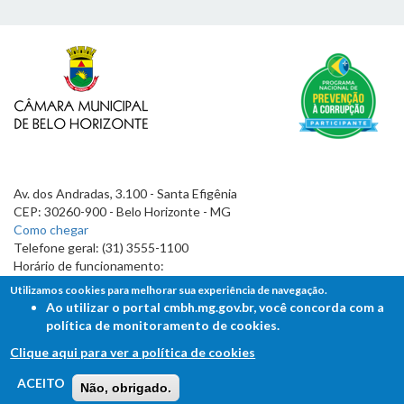
Av. dos Andradas, 3.100 - Santa Efigênia
CEP: 30260-900 - Belo Horizonte - MG
Como chegar
Telefone geral: (31) 3555-1100
Horário de funcionamento:
7h às 19h
Utilizamos cookies para melhorar sua experiência de navegação.
Ao utilizar o portal cmbh.mg.gov.br, você concorda com a
política de monitoramento de cookies.
Clique aqui para ver a política de cookies
FALE COM A CÂMARA
ACEITO
Não, obrigado.
Ouvidoria - Lei de Acesso à Informação