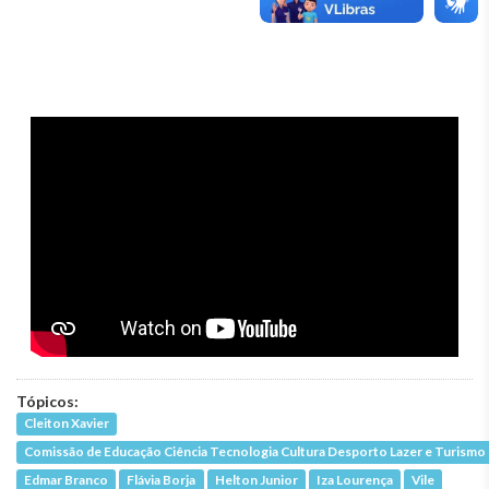
Tópicos:
Cleiton Xavier
Comissão de Educação Ciência Tecnologia Cultura Desporto Lazer e Turismo
Edmar Branco
Flávia Borja
Helton Junior
Iza Lourença
Vile