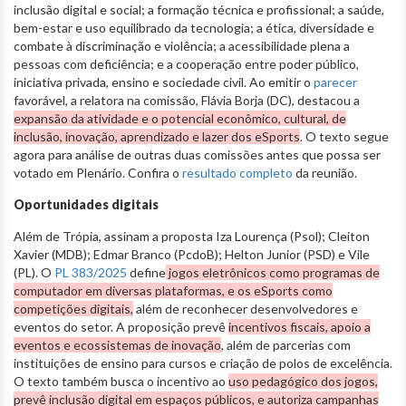
inclusão digital e social; a formação técnica e profissional; a saúde,
bem-estar e uso equilibrado da tecnologia; a ética, diversidade e
combate à discriminação e violência; a acessibilidade plena a
pessoas com deficiência; e a cooperação entre poder público,
iniciativa privada, ensino e sociedade civil. Ao emitir o
parecer
favorável, a relatora na comissão, Flávia Borja (DC), destacou a
expansão da atividade e o potencial econômico, cultural, de
inclusão, inovação, aprendizado e lazer dos eSports
. O texto segue
agora para análise de outras duas comissões antes que possa ser
votado em Plenário. Confira o
resultado completo
da reunião.
Oportunidades digitais
Além de Trópia, assinam a proposta Iza Lourença (Psol); Cleiton
Xavier (MDB); Edmar Branco (PcdoB); Helton Junior (PSD) e Vile
(PL). O
PL 383/2025
define
jogos eletrônicos como programas de
computador em diversas plataformas, e os eSports como
competições digitais,
além de reconhecer desenvolvedores e
eventos do setor. A proposição prevê
incentivos fiscais, apoio a
eventos e ecossistemas de inovação
, além de parcerias com
instituições de ensino para cursos e criação de polos de excelência.
O texto também busca o incentivo ao
uso pedagógico dos jogos,
prevê inclusão digital em espaços públicos, e autoriza campanhas