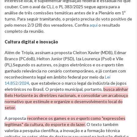
interesse local, e suplementar legislação federal e estadual no que
couber. Com o aval da CLJ, o PL 383/2025 segue agora para a
análise de três comissões temáticas antes de ir a Plenário em 1º
turno. Para seguir tramitando, o projeto precisa do voto positivo de
pelo menos 2/3 (28) dos vereadores. Confira
aqui
o resultado
completo da reunião.
Cultura digital e inovação
Além de Trópia, assinam a proposta Cleiton Xavier (MDB), Edmar
Branco (PCdoB), Helton Junior (PSD), Iza Lourença (Psol) e Vile
(PL).Segundo os autores, os jogos eletrônicos e os
e-sports
têm
ganhado relevância no cenário contemporâneo, e já contam com
reconhecimento legal em âmbito federal por meio da
Lei
14.852/2024
, que estabelece o marco legal da indústria de jogos
eletrônicos no Brasil. O projeto municipal, portanto,
busca alinhar
Belo Horizonte às diretrizes nacionais, e consolidar um arcabouço
normativo que estimule e organize o desenvolvimento local do
setor.
A proposta
reconhece os games e os
e-sports
como "expressões
legítimas" da cultura, do esporte e do lazer.
O texto também
valoriza a pesquisa científica, a inovação e a formação técnica
voltadas ao setor, além de destacar seu papel na inclusão digital e