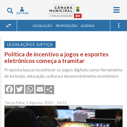
Togg
Toggle
ENTRAR
navig
navigation
LEGISLAÇÃO
PROPOSIÇÕES
AGENDA
LEGISLAÇÃO E JUSTIÇA
Política de incentivo a jogos e esportes
eletrônicos começa a tramitar
Proposta busca reconhecer os jogos digitais como ferramenta
de inclusão, educação, cultura e desenvolvimento econômico
Share
Facebook
Twitter
WhatsApp
Email
Terça-Feira, 5 Agosto, 2025 - 16:15