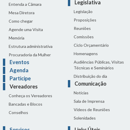
Legislativa
Entenda a Câmara
Legislação
Mesa Diretora
Proposições
Como chegar
Reuniões
Agende uma Visita
Comissões
Memória
Ciclo Orçamentário
Estrutura administrativa
Homenagens
Procuradoria da Mulher
Eventos
Audiências Públicas, Visitas
Técnicas e Seminários
Agenda
Distribuição do dia
Participe
Comunicação
Vereadores
Notícias
Conheça os Vereadores
Sala de Imprensa
Bancadas e Blocos
Vídeos de Reuniões
Conselhos
Solenidades
Serviços
Links Úteis