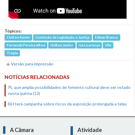
Tópicos:
Cleiton Xavier
Comissão de Legislação e Justiça
Edmar Branco
Fernanda Pereira Altoé
Helton Junior
Iza Lourença
Vile
Trópia
Versão para impressão
NOTÍCIAS RELACIONADAS
PL que amplia possibilidades de fomento cultural deve ser votado
nesta quinta (13)
BH terá campanha sobre riscos da exposição prolongada a telas
A Câmara
Atividade