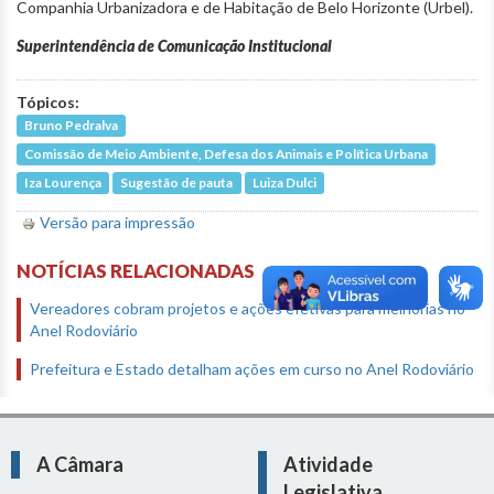
Companhia Urbanizadora e de Habitação de Belo Horizonte (Urbel).
Superintendência de Comunicação Institucional
Tópicos:
Bruno Pedralva
Comissão de Meio Ambiente, Defesa dos Animais e Política Urbana
Iza Lourença
Sugestão de pauta
Luiza Dulci
Versão para impressão
NOTÍCIAS RELACIONADAS
Vereadores cobram projetos e ações efetivas para melhorias no
Anel Rodoviário
Prefeitura e Estado detalham ações em curso no Anel Rodoviário
A Câmara
Atividade
Legislativa