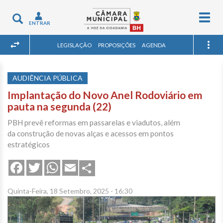
Togg
Toggle
ENTRAR
navig
navigation
LEGISLAÇÃO
PROPOSIÇÕES
AGENDA
AUDIÊNCIA PÚBLICA
Implantação do Novo Anel Rodoviário em
pauta na segunda (22)
PBH prevê reformas em passarelas e viadutos, além
da construção de novas alças e acessos em pontos
estratégicos
Share
Facebook
Twitter
WhatsApp
Email
Quinta-Feira, 18 Setembro, 2025 - 16:30