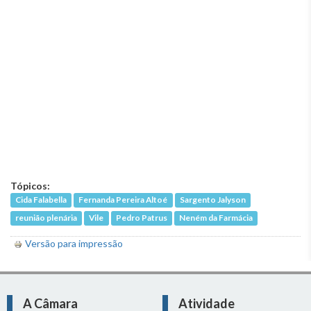
Tópicos:
Cida Falabella
Fernanda Pereira Altoé
Sargento Jalyson
reunião plenária
Vile
Pedro Patrus
Neném da Farmácia
Versão para impressão
A Câmara
Atividade