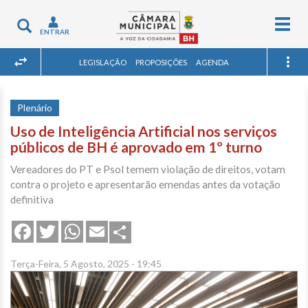
Togg
Toggle
ENTRAR
navig
navigation
LEGISLAÇÃO
PROPOSIÇÕES
AGENDA
Plenário
Uso de Inteligência Artificial nos serviços
públicos de BH é aprovado em 1º turno
Vereadores do PT e Psol temem violação de direitos, votam
contra o projeto e apresentarão emendas antes da votação
definitiva
Share
Facebook
Twitter
WhatsApp
Email
Terça-Feira, 5 Agosto, 2025 - 19:45