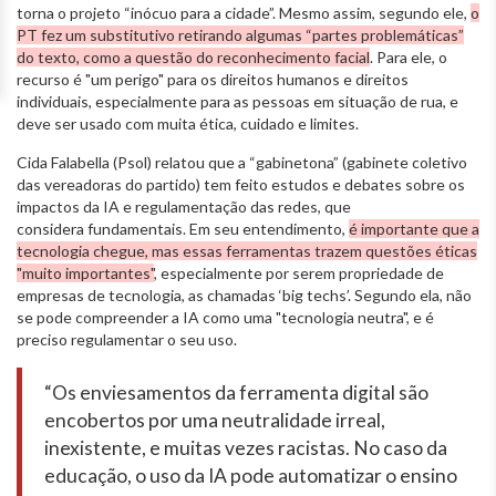
torna o projeto “inócuo para a cidade”. Mesmo assim, segundo ele,
o
PT fez um substitutivo retirando algumas “partes problemáticas”
do texto, como a questão do reconhecimento facial
. Para ele, o
recurso é "um perigo" para os direitos humanos e direitos
individuais, especialmente para as pessoas em situação de rua, e
deve ser usado com muita ética, cuidado e limites.
Cida Falabella (Psol) relatou que a “gabinetona” (gabinete coletivo
das vereadoras do partido) tem feito estudos e debates sobre os
impactos da IA e regulamentação das redes, que
considera fundamentais. Em seu entendimento,
é importante que a
tecnologia chegue, mas essas ferramentas trazem questões éticas
"muito importantes"
, especialmente por serem propriedade de
empresas de tecnologia, as chamadas ‘big techs’. Segundo ela, não
se pode compreender a IA como uma "tecnologia neutra", e é
preciso regulamentar o seu uso.
“Os enviesamentos da ferramenta digital são
encobertos por uma neutralidade irreal,
inexistente, e muitas vezes racistas. No caso da
educação, o uso da IA pode automatizar o ensino