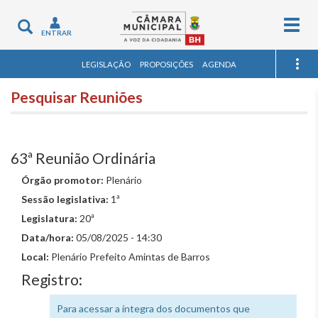
Togg
Toggle
ENTRAR
navig
navigation
LEGISLAÇÃO
PROPOSIÇÕES
AGENDA
Pesquisar Reuniões
63ª Reunião Ordinária
Órgão promotor:
Plenário
Sessão legislativa:
1ª
Legislatura:
20ª
Data/hora:
05/08/2025 - 14:30
Local:
Plenário Prefeito Amintas de Barros
Registro:
Para acessar a íntegra dos documentos que