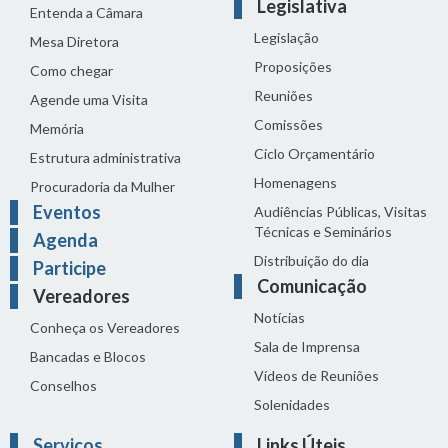
Legislativa
Entenda a Câmara
Legislação
Mesa Diretora
Proposições
Como chegar
Reuniões
Agende uma Visita
Comissões
Memória
Ciclo Orçamentário
Estrutura administrativa
Homenagens
Procuradoria da Mulher
Eventos
Audiências Públicas, Visitas
Técnicas e Seminários
Agenda
Distribuição do dia
Participe
Comunicação
Vereadores
Notícias
Conheça os Vereadores
Sala de Imprensa
Bancadas e Blocos
Vídeos de Reuniões
Conselhos
Solenidades
Serviços
Links Úteis