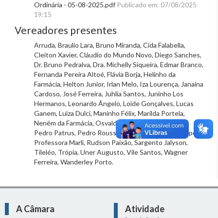
Ordinária - 05-08-2025.pdf
Publicado em: 07/08/2025
19:15
Vereadores presentes
Arruda, Braulio Lara, Bruno Miranda, Cida Falabella,
Cleiton Xavier, Cláudio do Mundo Novo, Diego Sanches,
Dr. Bruno Pedralva, Dra. Michelly Siqueira, Edmar Branco,
Fernanda Pereira Altoé, Flávia Borja, Helinho da
Farmácia, Helton Junior, Irlan Melo, Iza Lourença, Janaina
Cardoso, José Ferreira, Juhlia Santos, Juninho Los
Hermanos, Leonardo Ângelo, Loíde Gonçalves, Lucas
Ganem, Luiza Dulci, Maninho Félix, Marilda Portela,
Neném da Farmácia, Osvaldo Lopes, Pablo Almeida,
Pedro Patrus, Pedro Rousseff, Professor Juliano Lopes,
Professora Marli, Rudson Paixão, Sargento Jalyson,
Tileléo, Trópia, Uner Augusto, Vile Santos, Wagner
Ferreira, Wanderley Porto.
A Câmara
Atividade