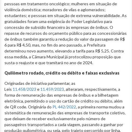
pessoas em tratamento oncológico; mulheres em situação de
violência doméstica; moradores de vilas e aglomerados;
estudantes; e pessoas em situação de extrema vulnerabilidade. As
gratuidades foram uma exigência do Poder Legislativo para
concessão de subsídio financeiro às empresas de ônibus. O
repasse de recursos do orçamento público para as concessionárias
de ônibus também garantiu a redução do valor da passagem de R$
6 para R$ 4,50, mas, no fim do ano passado, a Prefeitura
determinou novo aumento, elevando a tarifa para R$ 5,25. Contra
essa medida, a Câmara Municipal já protocolizou proposição que
susta o reajuste e que tramitará no ano de 2024.
Quilômetro rodado, crédito ou débito e faixas exclusivas
Originadas de iniciativa parlamentar, as
Leis
11.458/2023
e
11.459/
202
3
, alteraram, respectivamente, a
forma de remuneração das empresas de ônibus e a bilhetagem
eletrônica, permitindo o uso do cartão de crédito ou débito, além
de QR code. Originária do
PL 442/2022
, a primeira norma mudou a
sistemática de remuneração das empresas de transporte coletivo,
que deixam de receber exclusivamente pelo número de
passageiros transportados a cada viagem, passando a ganhar por
produção quilométrica, ou seja, pelo trajeto percorrido por linha,