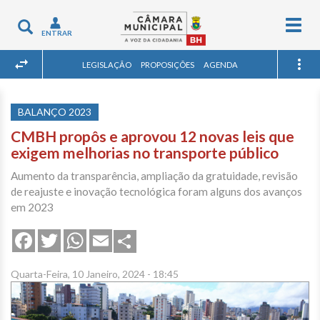
Togg
Toggle
ENTRAR
navig
navigation
LEGISLAÇÃO
PROPOSIÇÕES
AGENDA
BALANÇO 2023
CMBH propôs e aprovou 12 novas leis que
exigem melhorias no transporte público
Aumento da transparência, ampliação da gratuidade, revisão
de reajuste e inovação tecnológica foram alguns dos avanços
em 2023
Share
Facebook
Twitter
WhatsApp
Email
Quarta-Feira, 10 Janeiro, 2024 - 18:45