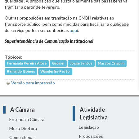
qualidade”. A proposição que susta o aumenta das passagens vai
tramitar a partir de fevereiro.
Outras proposições em tramitação na CMBH relativas ao
transporte público, bem como medidas para fiscalizar a qualidade
do serviço podem ser conhecidas
aqui
.
Superintendência de Comunicação Institucional
Tópicos:
Fernanda Pereira Altoé
Gabriel
Jorge Santos
Marcos Crispim
Reinaldo Gomes
Wanderley Porto
Versão para impressão
A Câmara
Atividade
Legislativa
Entenda a Câmara
Legislação
Mesa Diretora
Proposições
Como chegar