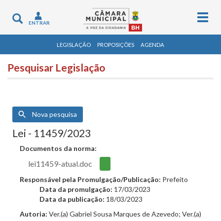
Togg
Toggle
ENTRAR
navig
navigation
LEGISLAÇÃO
PROPOSIÇÕES
AGENDA
Pesquisar Legislação
Nova pesquisa
Lei - 11459/2023
Documentos da norma:
lei11459-atual.doc
Responsável pela Promulgação/Publicação:
Prefeito
Data da promulgação:
17/03/2023
Data da publicação:
18/03/2023
Autoria:
Ver.(a) Gabriel Sousa Marques de Azevedo; Ver.(a)