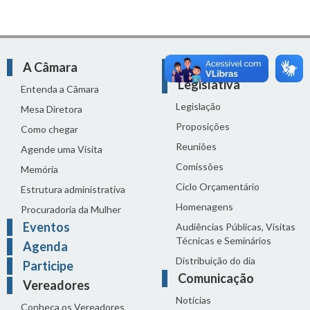
A Câmara
Atividade
Legislativa
Entenda a Câmara
Legislação
Mesa Diretora
Proposições
Como chegar
Reuniões
Agende uma Visita
Comissões
Memória
Ciclo Orçamentário
Estrutura administrativa
Homenagens
Procuradoria da Mulher
Eventos
Audiências Públicas, Visitas
Técnicas e Seminários
Agenda
Distribuição do dia
Participe
Comunicação
Vereadores
Notícias
Conheça os Vereadores