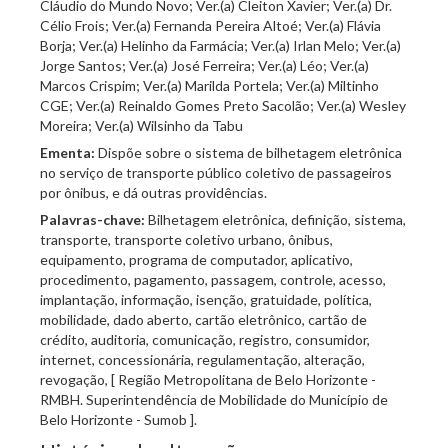
Cláudio do Mundo Novo; Ver.(a) Cleiton Xavier; Ver.(a) Dr.
Célio Frois; Ver.(a) Fernanda Pereira Altoé; Ver.(a) Flávia
Borja; Ver.(a) Helinho da Farmácia; Ver.(a) Irlan Melo; Ver.(a)
Jorge Santos; Ver.(a) José Ferreira; Ver.(a) Léo; Ver.(a)
Marcos Crispim; Ver.(a) Marilda Portela; Ver.(a) Miltinho
CGE; Ver.(a) Reinaldo Gomes Preto Sacolão; Ver.(a) Wesley
Moreira; Ver.(a) Wilsinho da Tabu
Ementa:
Dispõe sobre o sistema de bilhetagem eletrônica
no serviço de transporte público coletivo de passageiros
por ônibus, e dá outras providências.
Palavras-chave:
Bilhetagem eletrônica, definição, sistema,
transporte, transporte coletivo urbano, ônibus,
equipamento, programa de computador, aplicativo,
procedimento, pagamento, passagem, controle, acesso,
implantação, informação, isenção, gratuidade, política,
mobilidade, dado aberto, cartão eletrônico, cartão de
crédito, auditoria, comunicação, registro, consumidor,
internet, concessionária, regulamentação, alteração,
revogação, [ Região Metropolitana de Belo Horizonte -
RMBH. Superintendência de Mobilidade do Município de
Belo Horizonte - Sumob ].