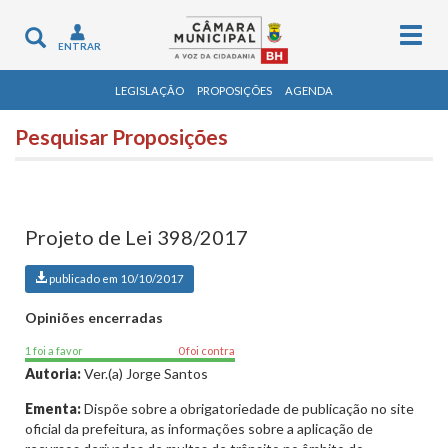
Togg
Toggle
ENTRAR
navig
navigation
LEGISLAÇÃO
PROPOSIÇÕES
AGENDA
Pesquisar Proposições
Projeto de Lei 398/2017
publicado em 10/10/2017
Opiniões encerradas
1 foi a favor
0 foi contra
Autoria:
Ver.(a) Jorge Santos
Ementa:
Dispõe sobre a obrigatoriedade de publicação no site
oficial da prefeitura, as informações sobre a aplicação de