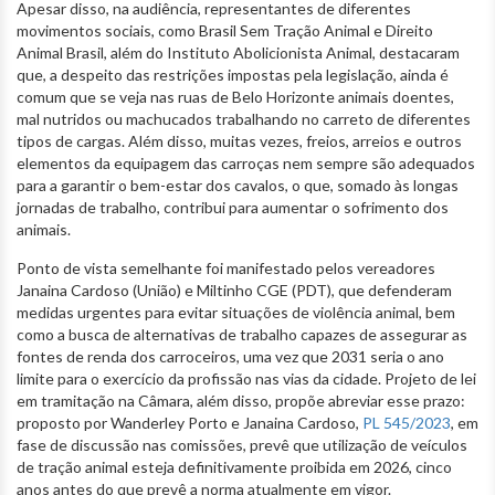
Apesar disso, na audiência, representantes de diferentes
movimentos sociais, como Brasil Sem Tração Animal e Direito
Animal Brasil, além do Instituto Abolicionista Animal, destacaram
que, a despeito das restrições impostas pela legislação, ainda é
comum que se veja nas ruas de Belo Horizonte animais doentes,
mal nutridos ou machucados trabalhando no carreto de diferentes
tipos de cargas. Além disso, muitas vezes, freios, arreios e outros
elementos da equipagem das carroças nem sempre são adequados
para a garantir o bem-estar dos cavalos, o que, somado às longas
jornadas de trabalho, contribui para aumentar o sofrimento dos
animais.
Ponto de vista semelhante foi manifestado pelos vereadores
Janaina Cardoso (União) e Miltinho CGE (PDT), que defenderam
medidas urgentes para evitar situações de violência animal, bem
como a busca de alternativas de trabalho capazes de assegurar as
fontes de renda dos carroceiros, uma vez que 2031 seria o ano
limite para o exercício da profissão nas vias da cidade. Projeto de lei
em tramitação na Câmara, além disso, propõe abreviar esse prazo:
proposto por Wanderley Porto e Janaina Cardoso,
PL 545/2023
, em
fase de discussão nas comissões, prevê que utilização de veículos
de tração animal esteja definitivamente proibida em 2026, cinco
anos antes do que prevê a norma atualmente em vigor.