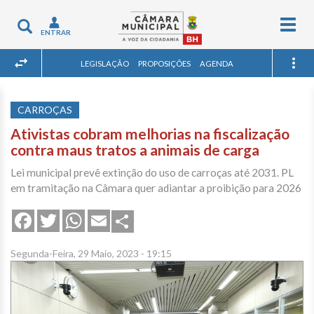
Togg
Toggle
ENTRAR
navig
navigation
LEGISLAÇÃO
PROPOSIÇÕES
AGENDA
CARROÇAS
Ativistas cobram melhorias na fiscalização
contra maus tratos a animais de carga
Lei municipal prevê extinção do uso de carroças até 2031. PL
em tramitação na Câmara quer adiantar a proibição para 2026
Share
Facebook
Twitter
WhatsApp
Email
Segunda-Feira, 29 Maio, 2023 - 19:15