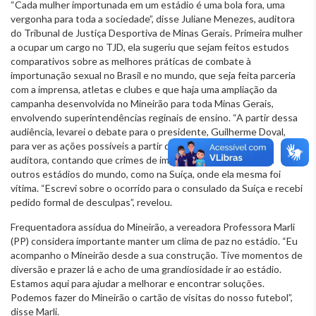
“Cada mulher importunada em um estádio é uma bola fora, uma
vergonha para toda a sociedade”, disse Juliane Menezes, auditora
do Tribunal de Justiça Desportiva de Minas Gerais. Primeira mulher
a ocupar um cargo no TJD, ela sugeriu que sejam feitos estudos
comparativos sobre as melhores práticas de combate à
importunação sexual no Brasil e no mundo, que seja feita parceria
com a imprensa, atletas e clubes e que haja uma ampliação da
campanha desenvolvida no Mineirão para toda Minas Gerais,
envolvendo superintendências reginais de ensino. “A partir dessa
audiência, levarei o debate para o presidente, Guilherme Doval,
para ver as ações possíveis a partir do TJD”, afirmou a
auditora, contando que crimes de importunação ocorrem em
outros estádios do mundo, como na Suíça, onde ela mesma foi
vítima. “Escrevi sobre o ocorrido para o consulado da Suíça e recebi
pedido formal de desculpas”, revelou.
Frequentadora assídua do Mineirão, a vereadora Professora Marli
(PP) considera importante manter um clima de paz no estádio. “Eu
acompanho o Mineirão desde a sua construção. Tive momentos de
diversão e prazer lá e acho de uma grandiosidade ir ao estádio.
Estamos aqui para ajudar a melhorar e encontrar soluções.
Podemos fazer do Mineirão o cartão de visitas do nosso futebol”,
disse Marli.