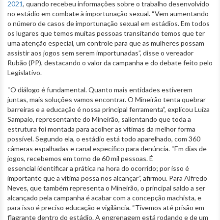
2021
, quando recebeu informações sobre o trabalho desenvolvido
no estádio em combate à importunação sexual. “Vem aumentando
o número de casos de importunação sexual em estádios. Em todos
os lugares que temos muitas pessoas transitando temos que ter
uma atenção especial, um controle para que as mulheres possam
assistir aos jogos sem serem importunadas”, disse o vereador
Rubão (PP), destacando o valor da campanha e do debate feito pelo
Legislativo.
“O diálogo é fundamental. Quanto mais entidades estiverem
juntas, mais soluções vamos encontrar. O Mineirão tenta quebrar
barreiras e a educação é nossa principal ferramenta”, explicou Luíza
Sampaio, representante do Mineirão, salientando que toda a
estrutura foi montada para acolher as vítimas da melhor forma
possível. Segundo ela, o estádio está todo aparelhado, com 360
câmeras espalhadas e canal específico para denúncia. “Em dias de
jogos, recebemos em torno de 60 mil pessoas. É
essencial identificar a prática na hora do ocorrido; por isso é
importante que a vítima possa nos alcançar”, afirmou. Para Alfredo
Neves, que também representa o Mineirão, o principal saldo a ser
alcançado pela campanha é acabar com a concepção machista, e
para isso é preciso educação e vigilância. “Tivemos até prisão em
flagrante dentro do estádio. A engrenagem está rodando e de um