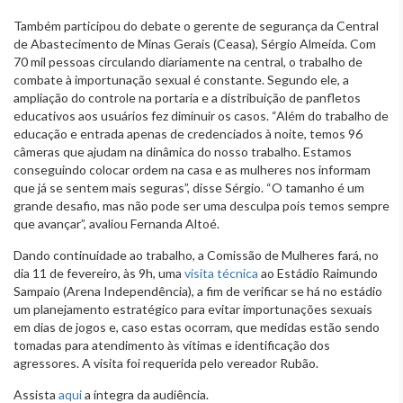
Também participou do debate o gerente de segurança da Central
de Abastecimento de Minas Gerais (Ceasa), Sérgio Almeida. Com
70 mil pessoas circulando diariamente na central, o trabalho de
combate à importunação sexual é constante. Segundo ele, a
ampliação do controle na portaria e a distribuição de panfletos
educativos aos usuários fez diminuir os casos. “Além do trabalho de
educação e entrada apenas de credenciados à noite, temos 96
câmeras que ajudam na dinâmica do nosso trabalho. Estamos
conseguindo colocar ordem na casa e as mulheres nos informam
que já se sentem mais seguras”, disse Sérgio. “O tamanho é um
grande desafio, mas não pode ser uma desculpa pois temos sempre
que avançar”, avaliou Fernanda Altoé.
Dando continuidade ao trabalho, a Comissão de Mulheres fará, no
dia 11 de fevereiro, às 9h, uma
visita técnica
ao Estádio Raimundo
Sampaio (Arena Independência), a fim de verificar se há no estádio
um planejamento estratégico para evitar importunações sexuais
em dias de jogos e, caso estas ocorram, que medidas estão sendo
tomadas para atendimento às vítimas e identificação dos
agressores. A visita foi requerida pelo vereador Rubão.
Assista
aqui
a íntegra da audiência.