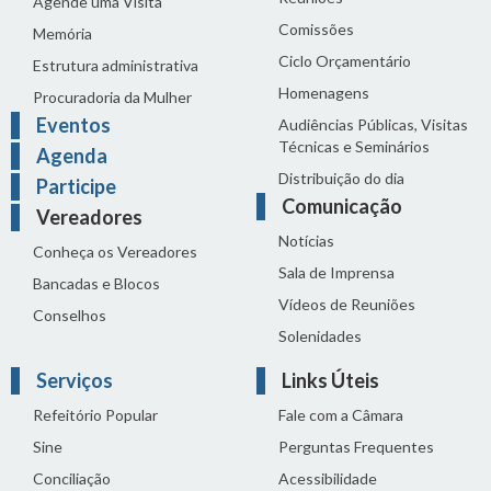
Agende uma Visita
Comissões
Memória
Ciclo Orçamentário
Estrutura administrativa
Homenagens
Procuradoria da Mulher
Eventos
Audiências Públicas, Visitas
Técnicas e Seminários
Agenda
Distribuição do dia
Participe
Comunicação
Vereadores
Notícias
Conheça os Vereadores
Sala de Imprensa
Bancadas e Blocos
Vídeos de Reuniões
Conselhos
Solenidades
Serviços
Links Úteis
Refeitório Popular
Fale com a Câmara
Sine
Perguntas Frequentes
Conciliação
Acessibilidade