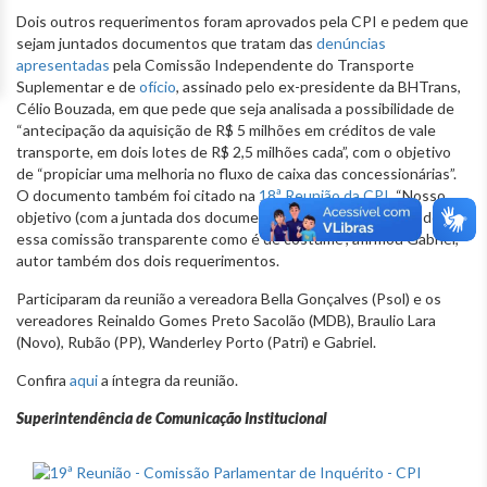
Dois outros requerimentos foram aprovados pela CPI e pedem que
sejam juntados documentos que tratam das
denúncias
apresentadas
pela Comissão Independente do Transporte
Suplementar e de
ofício
, assinado pelo ex-presidente da BHTrans,
Célio Bouzada, em que pede que seja analisada a possibilidade de
“antecipação da aquisição de R$ 5 milhões em créditos de vale
transporte, em dois lotes de R$ 2,5 milhões cada”, com o objetivo
de “propiciar uma melhoria no fluxo de caixa das concessionárias”.
O documento também foi citado na
18ª Reunião da CPI
. “Nosso
objetivo (com a juntada dos documentos) é cumprir regras e deixar
essa comissão transparente como é de costume”, afirmou Gabriel,
autor também dos dois requerimentos.
Participaram da reunião a vereadora Bella Gonçalves (Psol) e os
vereadores Reinaldo Gomes Preto Sacolão (MDB), Braulio Lara
(Novo), Rubão (PP), Wanderley Porto (Patri) e Gabriel.
Confira
aqui
a íntegra da reunião.
Superintendência de Comunicação Institucional