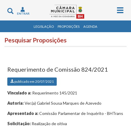
Togg
Toggle
ENTRAR
navig
navigation
LEGISLAÇÃO
PROPOSIÇÕES
AGENDA
Pesquisar Proposições
Requerimento de Comissão 824/2021
publicado em 20/07/2021
Vinculado a:
Requerimento 145/2021
Autoria:
Ver.(a) Gabriel Sousa Marques de Azevedo
Apresentado a:
Comissão Parlamentar de Inquérito - BHTrans
Solicitação:
Realização de oitiva