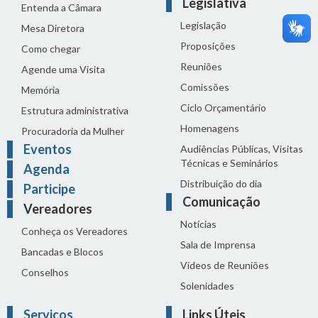
Legislativa
Entenda a Câmara
Legislação
Mesa Diretora
Proposições
Como chegar
Reuniões
Agende uma Visita
Comissões
Memória
Ciclo Orçamentário
Estrutura administrativa
Homenagens
Procuradoria da Mulher
Eventos
Audiências Públicas, Visitas
Técnicas e Seminários
Agenda
Distribuição do dia
Participe
Comunicação
Vereadores
Notícias
Conheça os Vereadores
Sala de Imprensa
Bancadas e Blocos
Vídeos de Reuniões
Conselhos
Solenidades
Serviços
Links Úteis