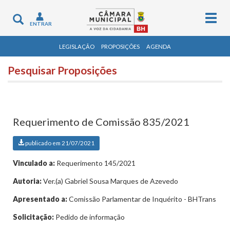
Togg
Toggle
ENTRAR
navig
navigation
LEGISLAÇÃO
PROPOSIÇÕES
AGENDA
Pesquisar Proposições
Requerimento de Comissão 835/2021
publicado em 21/07/2021
Vinculado a:
Requerimento 145/2021
Autoria:
Ver.(a) Gabriel Sousa Marques de Azevedo
Apresentado a:
Comissão Parlamentar de Inquérito - BHTrans
Solicitação:
Pedido de informação