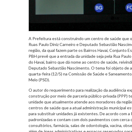
A Prefeitura está construindo um centro de saúde que o
Ruas Paulo Diniz Carneiro e Deputado Sebastião Nascime
região, da qual fazem parte os Bairros Havaí, Conjunto Est
PBH prevê que a entrada da unidade seja pela Rua Paulo
do Havaí, bairro que dá nome ao centro de saúde, reivin
Deputado Sebastião Nascimento. O tema foi objeto de au
quarta-feira (12/5) na Comissão de Saúde e Saneamento, 
Melo (PSD).
O autor do requerimento para realização da audiência e
construção por meio de parceria público-privada (PPP) te
unidade que atualmente atende aos moradores da região.
centros de saúde que a atual administração municipal e
para substituir unidades já existentes. De acordo com a 
padronizadas e contam com dois pavimentos com cerca de
consultórios, farmácia, salas de odontologia, vacina, obs
além de áreas administrativas e espaços reservados par