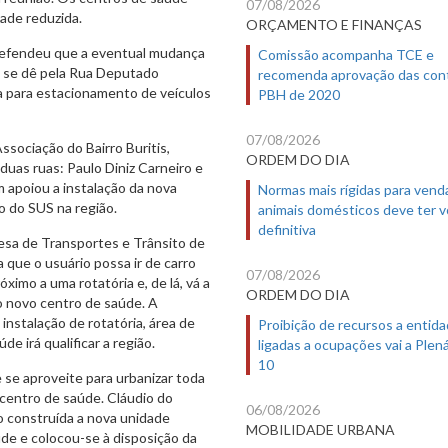
07/08/2026
ade reduzida.
ORÇAMENTO E FINANÇAS
 defendeu que a eventual mudança
Comissão acompanha TCE e
e se dê pela Rua Deputado
recomenda aprovação das con
ea para estacionamento de veículos
PBH de 2020
07/08/2026
Associação do Bairro Buritis,
ORDEM DO DIA
uas ruas: Paulo Diniz Carneiro e
apoiou a instalação da nova
Normas mais rígidas para vend
o do SUS na região.
animais domésticos deve ter 
definitiva
resa de Transportes e Trânsito de
 que o usuário possa ir de carro
07/08/2026
imo a uma rotatória e, de lá, vá a
ORDEM DO DIA
do novo centro de saúde. A
nstalação de rotatória, área de
Proibição de recursos a entid
 irá qualificar a região.
ligadas a ocupações vai a Plená
10
e se aproveite para urbanizar toda
 centro de saúde. Cláudio do
06/08/2026
 construída a nova unidade
MOBILIDADE URBANA
de e colocou-se à disposição da