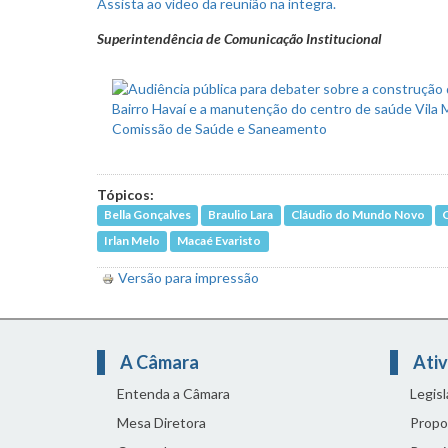
Assista ao vídeo da reunião na íntegra.
Superintendência de Comunicação Institucional
Tópicos:
Bella Gonçalves
Braulio Lara
Cláudio do Mundo Novo
Irlan Melo
Macaé Evaristo
Versão para impressão
A Câmara
Ativ
Entenda a Câmara
Legis
Mesa Diretora
Propo