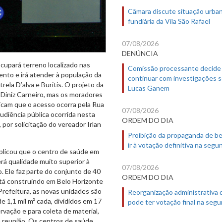
Câmara discute situação urban
fundiária da Vila São Rafael
07/08/2026
DENÚNCIA
cupará terreno localizado nas
Comissão processante decide
nto e irá atender à população da
continuar com investigações 
rela D’alva e Buritis. O projeto da
Lucas Ganem
 Diniz Carneiro, mas os moradores
dicam que o acesso ocorra pela Rua
07/08/2026
diência pública ocorrida nesta
ORDEM DO DIA
por solicitação do vereador Irlan
Proibição da propaganda de b
ir à votação definitiva na segu
xplicou que o centro de saúde em
rá qualidade muito superior à
07/08/2026
 Ele faz parte do conjunto de 40
ORDEM DO DIA
stá construindo em Belo Horizonte
Prefeitura, as novas unidades são
Reorganização administrativa
 1,1 mil m² cada, divididos em 17
pode ter votação final na segu
ervação e para coleta de material,
a reunião. Os centros de saúde