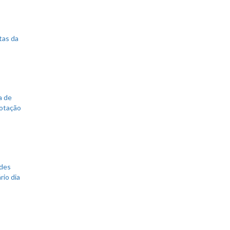
tas da
a de
votação
ades
rio dia