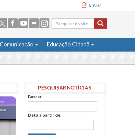
Entrar
Formulário
de busca
Comunicação
Educação Cidadã
Assista às
PESQUISAR NOTÍCIAS
Buscar
Data a partir de: