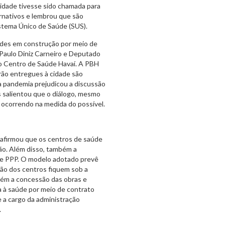
nidade tivesse sido chamada para
ternativos e lembrou que são
Sistema Único de Saúde (SUS).
dades em construção por meio de
 Paulo Diniz Carneiro e Deputado
do Centro de Saúde Havaí. A PBH
ão entregues à cidade são
a pandemia prejudicou a discussão
 salientou que o diálogo, mesmo
 ocorrendo na medida do possível.
 afirmou que os centros de saúde
ão. Além disso, também a
de PPP. O modelo adotado prevê
ção dos centros fiquem sob a
tém a concessão das obras e
a à saúde por meio de contrato
 a cargo da administração
.