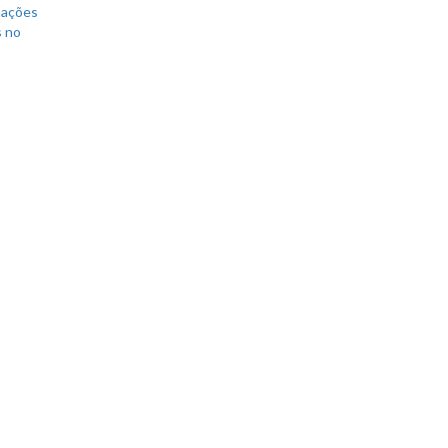
mações
s no