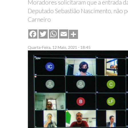
Moradores solicitaram que a entrada da
Deputado Sebastião Nascimento, não pe
Carneiro
Share
Facebook
Twitter
WhatsApp
Email
Quarta-Feira, 12 Maio, 2021 - 18:45