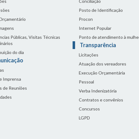
ões
Conciliação
sões
Posto de Identificação
 Orçamentário
Procon
nagens
Internet Popular
cias Públicas, Visitas Técnicas
Ponto de atendimento à mulhe
inários
Transparência
buição do dia
Licitações
unicação
Atuação dos vereadores
as
Execução Orçamentária
de Imprensa
Pessoal
s de Reuniões
Verba Indenizatória
idades
Contratos e convênios
Concursos
LGPD