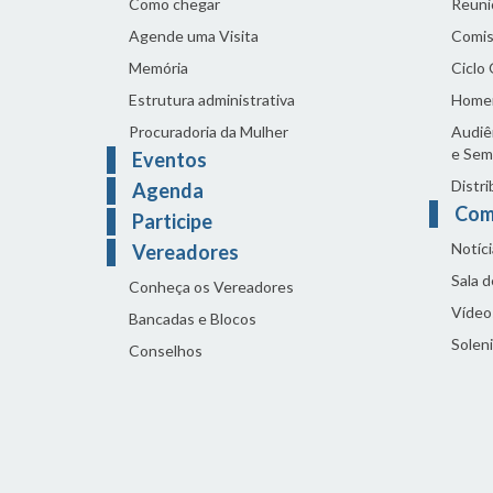
Como chegar
Reuni
Agende uma Visita
Comis
Memória
Ciclo
Estrutura administrativa
Home
Procuradoria da Mulher
Audiên
e Sem
Eventos
Distri
Agenda
Com
Participe
Notíci
Vereadores
Sala 
Conheça os Vereadores
Vídeo
Bancadas e Blocos
Solen
Conselhos