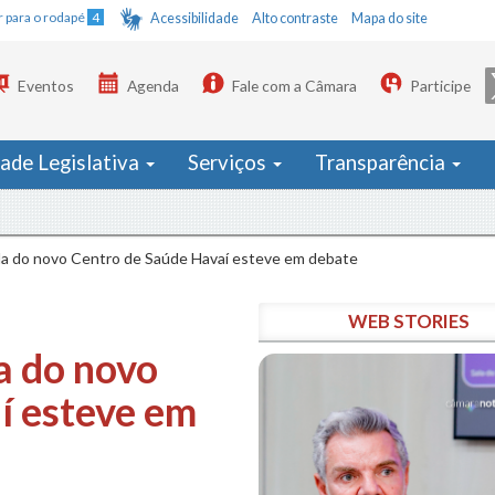
Ir para o rodapé
4
Acessibilidade
Alto contraste
Mapa do site
Eventos
Agenda
Fale com a Câmara
Participe
dade Legislativa
Serviços
Transparência
ada do novo Centro de Saúde Havaí esteve em debate
WEB STORIES
a do novo
í esteve em