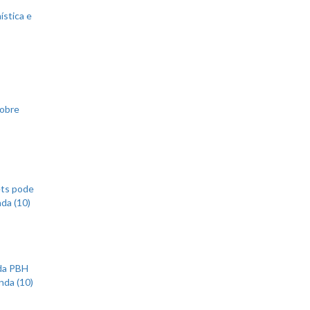
ística e
sobre
ets pode
nda (10)
 da PBH
nda (10)