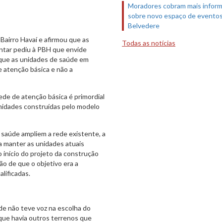
Moradores cobram mais infor
sobre novo espaço de evento
Belvedere
Bairro Havaí e afirmou que as
Todas as notícias
ntar pediu à PBH que envide
 que as unidades de saúde em
 atenção básica e não a
ede de atenção básica é primordial
nidades construídas pelo modelo
 saúde ampliem a rede existente, a
a manter as unidades atuais
início do projeto da construção
o de que o objetivo era a
lificadas.
de não teve voz na escolha do
que havia outros terrenos que