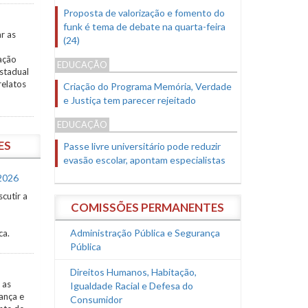
Proposta de valorização e fomento do
funk é tema de debate na quarta-feira
ar as
(24)
ação
EDUCAÇÃO
Estadual
relatos
Criação do Programa Memória, Verdade
e Justiça tem parecer rejeitado
EDUCAÇÃO
ES
Passe livre universitário pode reduzir
evasão escolar, apontam especialistas
/2026
scutir a
COMISSÕES PERMANENTES
Administração Pública e Segurança
ca.
Pública
Direitos Humanos, Habitação,
 as
Igualdade Racial e Defesa do
ança e
Consumidor