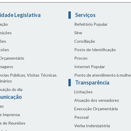
idade Legislativa
Serviços
lação
Refeitório Popular
sições
Sine
ões
Conciliação
sões
Posto de Identificação
 Orçamentário
Procon
nagens
Internet Popular
cias Públicas, Visitas Técnicas
Ponto de atendimento à mulhe
inários
Transparência
buição do dia
Licitações
unicação
Atuação dos vereadores
as
Execução Orçamentária
de Imprensa
Pessoal
s de Reuniões
Verba Indenizatória