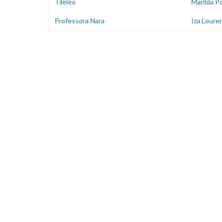
Tileléo
Marilda P
Professora Nara
Iza Loure