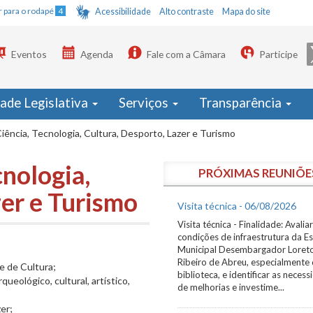
Ir para o rodapé
4
Acessibilidade
Alto contraste
Mapa do site
Eventos
Agenda
Fale com a Câmara
Participe
dade Legislativa
Serviços
Transparência
iência, Tecnologia, Cultura, Desporto, Lazer e Turismo
cnologia,
PRÓXIMAS REUNIÕE
zer e Turismo
Visita técnica - 06/08/2026
Visita técnica - Finalidade: Avaliar
condições de infraestrutura da E
Municipal Desembargador Loret
Ribeiro de Abreu, especialmente
e de Cultura;
biblioteca, e identificar as neces
queológico, cultural, artístico,
de melhorias e investime...
er;