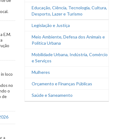
ante de
Educação, Ciência, Tecnologia, Cultura,
ocal.
Desporto, Lazer e Turismo
Legislação e Justiça
 a E.M.
Meio Ambiente, Defesa dos Animais e
ra
Política Urbana
trução
Mobilidade Urbana, Indústria, Comércio
e Serviços
Mulheres
 in loco
Orçamento e Finanças Públicas
ados no
endo o
Saúde e Saneamento
o de
/2026
ar a