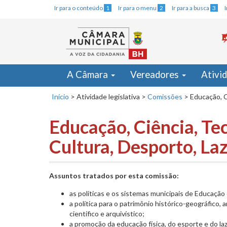
Ir para o conteúdo
1
Ir para o menu
2
Ir para a busca
3
A Câmara
Vereadores
Ativi
Início
>
Atividade legislativa
>
Comissões
>
Educação, C
Educação, Ciência, Te
Cultura, Desporto, La
Assuntos tratados por esta comissão:
as políticas e os sistemas municipais de Educação 
a política para o patrimônio histórico-geográfico, ar
científico e arquivístico;
a promoção da educação física, do esporte e do laz