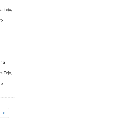
a Tejo,
ro
ar a
a Tejo,
ro
>