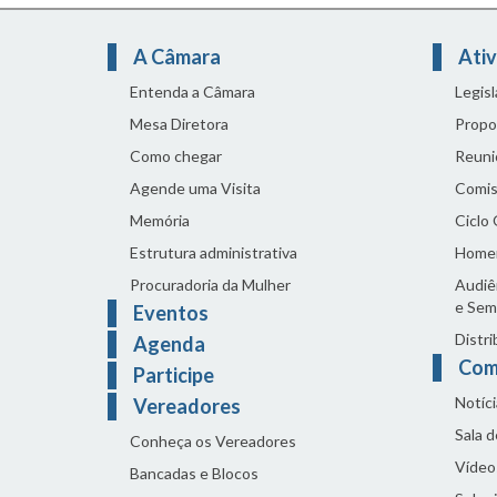
A Câmara
Ativ
Entenda a Câmara
Legis
Mesa Diretora
Propo
Como chegar
Reuni
Agende uma Visita
Comis
Memória
Ciclo
Estrutura administrativa
Home
Procuradoria da Mulher
Audiên
e Sem
Eventos
Distri
Agenda
Com
Participe
Notíci
Vereadores
Sala 
Conheça os Vereadores
Vídeo
Bancadas e Blocos