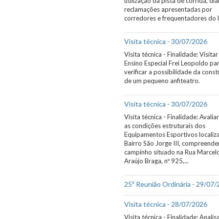
utilização da pista de corrida, di
reclamações apresentadas por
corredores e frequentadores do l
Visita técnica - 30/07/2026
Visita técnica - Finalidade: Visitar
Ensino Especial Frei Leopoldo pa
verificar a possibilidade da cons
de um pequeno anfiteatro.
Visita técnica - 30/07/2026
Visita técnica - Finalidade: Avaliar
as condições estruturais dos
Equipamentos Esportivos localiz
Bairro São Jorge III, compreend
campinho situado na Rua Marcel
Araújo Braga, nº 925,...
25ª Reunião Ordinária - 29/07
Visita técnica - 28/07/2026
Visita técnica - Finalidade: Analis