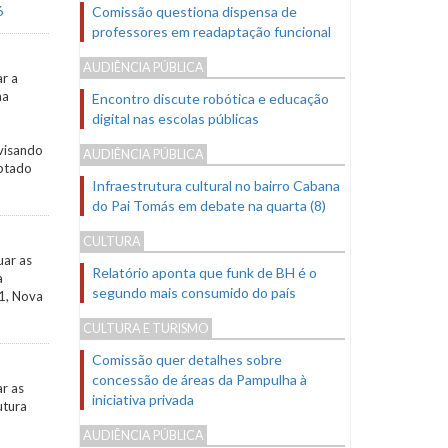
6
Comissão questiona dispensa de
professores em readaptação funcional
AUDIÊNCIA PÚBLICA
ar a
ma
Encontro discute robótica e educação
digital nas escolas públicas
visando
AUDIÊNCIA PÚBLICA
aptado
Infraestrutura cultural no bairro Cabana
do Pai Tomás em debate na quarta (8)
CULTURA
uar as
Relatório aponta que funk de BH é o
a
segundo mais consumido do país
1, Nova
CULTURA E TURISMO
Comissão quer detalhes sobre
concessão de áreas da Pampulha à
ar as
iniciativa privada
utura
AUDIÊNCIA PÚBLICA