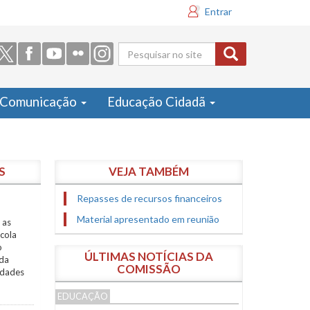
Entrar
Formulário
de busca
Comunicação
Educação Cidadã
S
VEJA TAMBÉM
Repasses de recursos financeiros
Material apresentado em reunião
 as
scola
o
ÚLTIMAS NOTÍCIAS DA
 da
COMISSÃO
sidades
EDUCAÇÃO