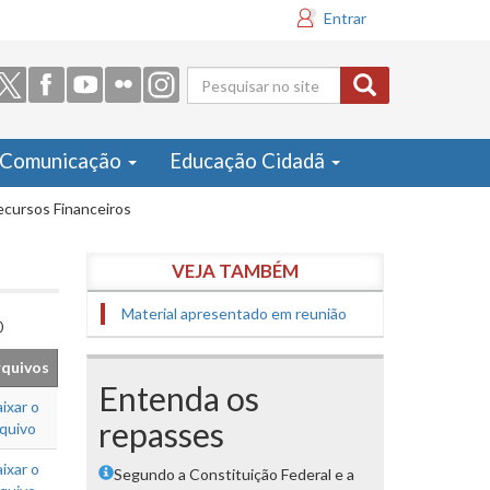
Entrar
Formulário
de busca
Comunicação
Educação Cidadã
cursos Financeiros
VEJA TAMBÉM
Material apresentado em reunião
o
quivos
Entenda os
ixar o
repasses
rquivo
ixar o
Segundo a Constituição Federal e a