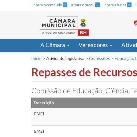
Ir para o conteúdo
1
Ir para o menu
2
Ir para a busca
3
A Câmara
Vereadores
Ativi
Início
>
Atividade legislativa
>
Comissões
>
Educação, C
Repasses de Recursos
Comissão de Educação, Ciência, Te
Descrição
EMEI
EMEI