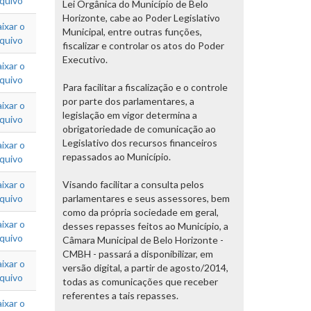
rquivo
Lei Orgânica do Município de Belo
Horizonte, cabe ao Poder Legislativo
ixar o
Municipal, entre outras funções,
rquivo
fiscalizar e controlar os atos do Poder
Executivo.
ixar o
rquivo
Para facilitar a fiscalização e o controle
por parte dos parlamentares, a
ixar o
legislação em vigor determina a
rquivo
obrigatoriedade de comunicação ao
Legislativo dos recursos financeiros
ixar o
repassados ao Município.
rquivo
ixar o
Visando facilitar a consulta pelos
rquivo
parlamentares e seus assessores, bem
como da própria sociedade em geral,
ixar o
desses repasses feitos ao Município, a
rquivo
Câmara Municipal de Belo Horizonte -
CMBH - passará a disponibilizar, em
ixar o
versão digital, a partir de agosto/2014,
rquivo
todas as comunicações que receber
referentes a tais repasses.
ixar o