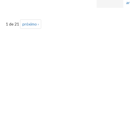
a
1 de 21
próximo ›