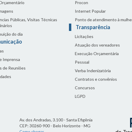
 Orçamentário
Procon
nagens
Internet Popular
cias Públicas, Visitas Técnicas
Ponto de atendimento à mulhe
inários
Transparência
buição do dia
Licitações
unicação
Atuação dos vereadores
as
Execução Orçamentária
de Imprensa
Pessoal
s de Reuniões
Verba Indenizatória
idades
Contratos e convênios
Concursos
LGPD
Av. dos Andradas, 3.100 - Santa Efigênia
CEP: 30260-900 - Belo Horizonte - MG
Como chegar