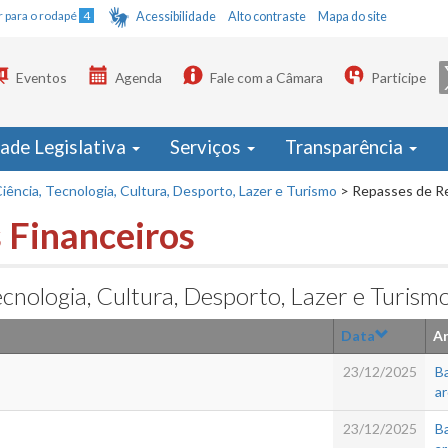
Ir para o rodapé
4
Acessibilidade
Alto contraste
Mapa do site
Eventos
Agenda
Fale com a Câmara
Participe
dade Legislativa
Serviços
Transparência
iência, Tecnologia, Cultura, Desporto, Lazer e Turismo
>
Repasses de Re
 Financeiros
cnologia, Cultura, Desporto, Lazer e Turism
Data
Ar
23/12/2025
Ba
a
23/12/2025
Ba