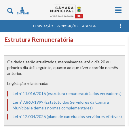
Togg
Toggle
ENTRAR
navig
navigation
LEGISLAÇÃO
PROPOSIÇÕES
AGENDA
Estrutura Remuneratória
Os dados serão atualizados, mensalmente, até o dia 20 ou
primeiro dia útil seguinte, quanto ao que tiver ocorrido no mês
anterior.
Legislação relacionada:
Lei nº 11.016/2016 (estrutura remuneratória dos vereadores)
Lei nº 7.863/1999 (Estatuto dos Servidores da Câmara
Municipal e demais normas complementares)
Lei nº 12.004/2026 (plano de carreira dos servidores efetivos)