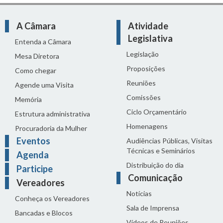
A Câmara
Atividade
Legislativa
Entenda a Câmara
Legislação
Mesa Diretora
Proposições
Como chegar
Reuniões
Agende uma Visita
Comissões
Memória
Ciclo Orçamentário
Estrutura administrativa
Homenagens
Procuradoria da Mulher
Eventos
Audiências Públicas, Visitas
Técnicas e Seminários
Agenda
Distribuição do dia
Participe
Comunicação
Vereadores
Notícias
Conheça os Vereadores
Sala de Imprensa
Bancadas e Blocos
Vídeos de Reuniões