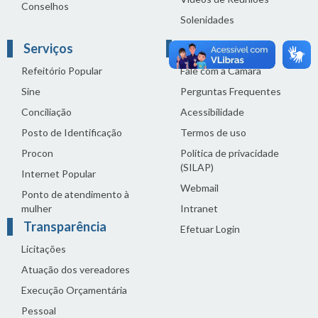
Conselhos
Solenidades
Serviços
Links Úteis
Refeitório Popular
Fale com a Câmara
Sine
Perguntas Frequentes
Conciliação
Acessibilidade
Posto de Identificação
Termos de uso
Procon
Política de privacidade
(SILAP)
Internet Popular
Webmail
Ponto de atendimento à
mulher
Intranet
Transparência
Efetuar Login
Licitações
Atuação dos vereadores
Execução Orçamentária
Pessoal