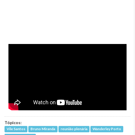
Tópicos:
Vile Santos
Bruno Miranda
reunião plenária
Wanderley Porto