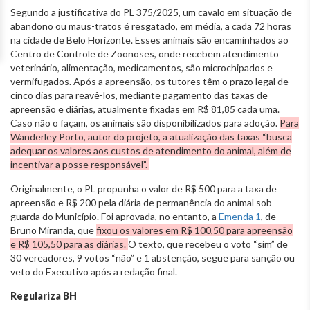
Segundo a justificativa do PL 375/2025, um cavalo em situação de
abandono ou maus-tratos é resgatado, em média, a cada 72 horas
na cidade de Belo Horizonte. Esses animais são encaminhados ao
Centro de Controle de Zoonoses, onde recebem atendimento
veterinário, alimentação, medicamentos, são microchipados e
vermifugados. Após a apreensão, os tutores têm o prazo legal de
cinco dias para reavê-los, mediante pagamento das taxas de
apreensão e diárias, atualmente fixadas em R$ 81,85 cada uma.
Caso não o façam, os animais são disponibilizados para adoção.
Para
Wanderley Porto, autor do projeto, a atualização das taxas “busca
adequar os valores aos custos de atendimento do animal, além de
incentivar a posse responsável”.
Originalmente, o PL propunha o valor de R$ 500 para a taxa de
apreensão e R$ 200 pela diária de permanência do animal sob
guarda do Município. Foi aprovada, no entanto, a
Emenda 1
, de
Bruno Miranda, que
fixou os valores em R$ 100,50 para apreensão
e R$ 105,50 para as diárias.
O texto, que recebeu o voto “sim” de
30 vereadores, 9 votos “não” e 1 abstenção, segue para sanção ou
veto do Executivo após a redação final.
Regulariza BH