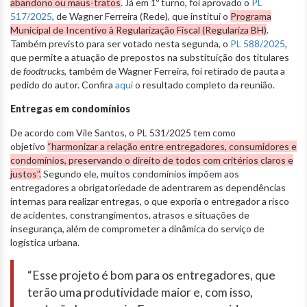
abandono ou maus-tratos
. Já em 1º turno, foi aprovado o
PL
517/2025
, de Wagner Ferreira (Rede), que institui o
Programa
Municipal de Incentivo à Regularização Fiscal (Regulariza BH)
.
Também previsto para ser votado nesta segunda, o
PL 588/2025
,
que permite a atuação de prepostos na substituição dos titulares
de
foodtrucks
, também de Wagner Ferreira, foi retirado de pauta a
pedido do autor. Confira
aqui
o resultado completo da reunião.
Entregas em condomínios
De acordo com Vile Santos, o PL 531/2025 tem como
objetivo
“harmonizar a relação entre entregadores, consumidores e
condomínios, preservando o direito de todos com critérios claros e
justos”.
Segundo ele, muitos condomínios impõem aos
entregadores a obrigatoriedade de adentrarem as dependências
internas para realizar entregas, o que exporia o entregador a risco
de acidentes, constrangimentos, atrasos e situações de
insegurança, além de comprometer a dinâmica do serviço de
logística urbana.
“Esse projeto é bom para os entregadores, que
terão uma produtividade maior e, com isso,