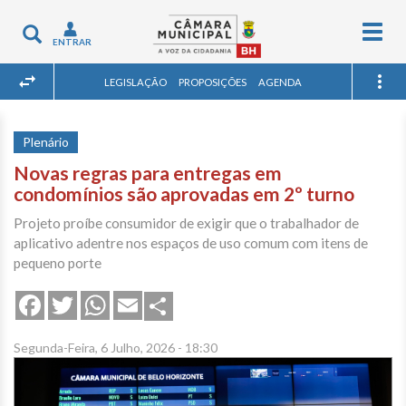
Togg
Toggle
ENTRAR
navig
navigation
LEGISLAÇÃO
PROPOSIÇÕES
AGENDA
Plenário
Novas regras para entregas em
condomínios são aprovadas em 2º turno
Projeto proíbe consumidor de exigir que o trabalhador de
aplicativo adentre nos espaços de uso comum com itens de
pequeno porte
Share
Facebook
Twitter
WhatsApp
Email
Segunda-Feira, 6 Julho, 2026 - 18:30