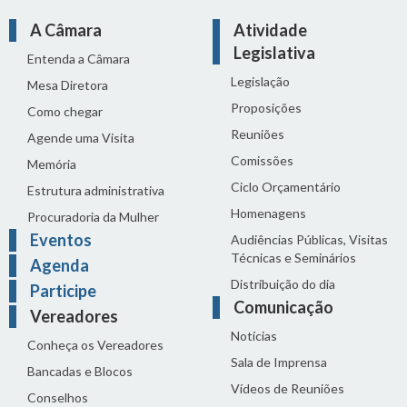
A Câmara
Atividade
Legislativa
Entenda a Câmara
Legislação
Mesa Diretora
Proposições
Como chegar
Reuniões
Agende uma Visita
Comissões
Memória
Ciclo Orçamentário
Estrutura administrativa
Homenagens
Procuradoria da Mulher
Eventos
Audiências Públicas, Visitas
Técnicas e Seminários
Agenda
Distribuição do dia
Participe
Comunicação
Vereadores
Notícias
Conheça os Vereadores
Sala de Imprensa
Bancadas e Blocos
Vídeos de Reuniões
Conselhos