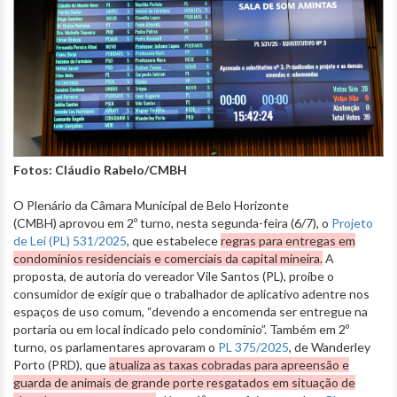
Fotos: Cláudio Rabelo/CMBH
O Plenário da Câmara Municipal de Belo Horizonte
(CMBH) aprovou em 2º turno, nesta segunda-feira (6/7), o
Projeto
de Lei (PL) 531/2025
, que estabelece
regras para entregas em
condomínios residenciais e comerciais da capital mineira.
A
proposta, de autoria do vereador Vile Santos (PL), proíbe o
consumidor de exigir que o trabalhador de aplicativo adentre nos
espaços de uso comum, “devendo a encomenda ser entregue na
portaria ou em local indicado pelo condomínio”. Também em 2º
turno, os parlamentares aprovaram o
PL 375/2025
, de Wanderley
Porto (PRD), que
atualiza as taxas cobradas para apreensão e
guarda de animais de grande porte resgatados em situação de