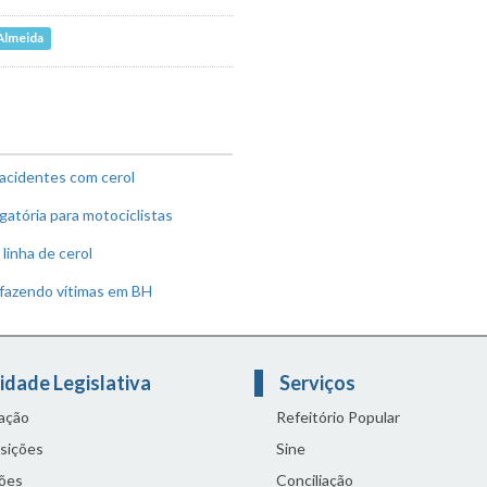
Almeida
r acidentes com cerol
gatória para motociclistas
linha de cerol
 fazendo vítimas em BH
idade Legislativa
Serviços
lação
Refeitório Popular
sições
Sine
ões
Conciliação