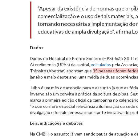
“Apesar da existência de normas que proíb
comercialização e o uso de tais materiais, a
tornando necessária a implementação de 
educativas de ampla divulgação”, afirma L
Dados
Dados do Hospital de Pronto Socorro (HPS) João XXIII 
Atendimento (UPAs) da capital,
veiculados
pela Associaç
Trânsito (Abetran) apontam que
35 pessoas foram ferid
janeiro e maio deste ano; uma média de duas ocorrência
Julho é um mês de atenção para o assunto já que as féria
inverno são um convite à prática da soltura de pipas. S
marca a primeira edição oficial da campanha no calendári
“o que confere especial relevância à iluminação da sed
divulgação e fortalecer essa importante iniciativa de prot
Leis, indicações e debates
Na CMBH, o assunto já vem sendo pauta de atuação e d