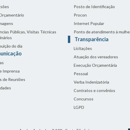
sões
Posto de Identificação
 Orçamentário
Procon
nagens
Internet Popular
cias Públicas, Visitas Técnicas
Ponto de atendimento à mulhe
inários
Transparência
buição do dia
Licitações
unicação
Atuação dos vereadores
as
Execução Orçamentária
de Imprensa
Pessoal
s de Reuniões
Verba Indenizatória
idades
Contratos e convênios
Concursos
LGPD