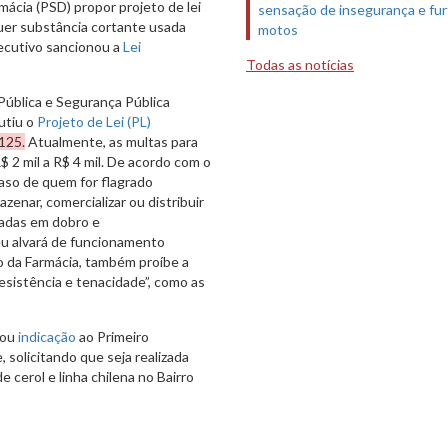
ácia (PSD) propor projeto de lei
sensação de insegurança e fur
quer substância cortante usada
motos
xecutivo sancionou a
Lei
Todas as notícias
Pública e Segurança Pública
utiu o
Projeto de Lei (PL)
.125.
Atualmente, as multas para
$ 2 mil a R$ 4 mil. De acordo com o
caso de quem for flagrado
azenar, comercializar ou distribuir
icadas em dobro e
u alvará de funcionamento
o da Farmácia, também proíbe a
resistência e tenacidade”, como as
tou
indicação
ao Primeiro
 solicitando que seja realizada
 cerol e linha chilena no Bairro