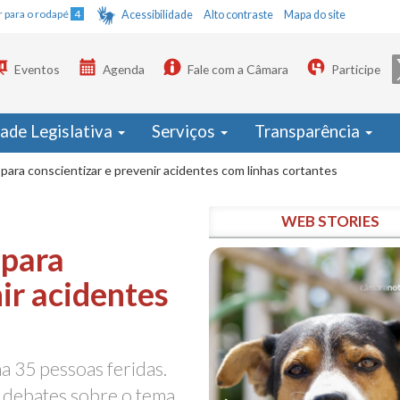
Ir para o rodapé
4
Acessibilidade
Alto contraste
Mapa do site
Eventos
Agenda
Fale com a Câmara
Participe
dade Legislativa
Serviços
Transparência
para conscientizar e prevenir acidentes com linhas cortantes
WEB STORIES
 para
ir acidentes
ma 35 pessoas feridas.
 debates sobre o tema