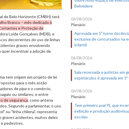
sobre novo espaço de evento
Belvedere
al de Belo Horizonte (CMBH) terá
06/08/2026
ulho Branco – mês dedicado à
Plenário
Cortantes e Proteção de
Aprovada em 1º turno docênci
readora Loíde Gonçalves (MDB), e
exclusiva de concursados na 
scos decorrentes do uso de linhas
infantil
 acidentes graves envolvendo
 quer incentivar a adoção de
.
06/08/2026
Plenário
Sala reservada a autistas em 
rma tem origem em projeto de lei
espetáculos é aprovada em 1º
propostas para o mês estão
adores de pipa e o comércio,
06/08/2026
apagaio ou similares; e entre
Plenário
o de segurança
, como antena
Tem primeiro aval PL que incen
ados. Segundo a parlamentar, o uso
exibição e produção audiovisua
" ou "linha chilena", representa
escolas
do graves acidentes, muitos deles
s e pedestres.