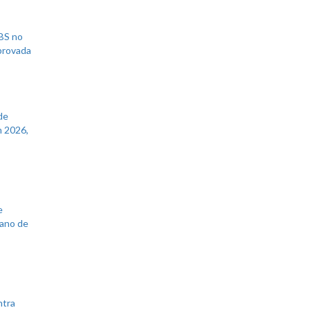
UBS no
aprovada
de
 2026,
e
lano de
ntra