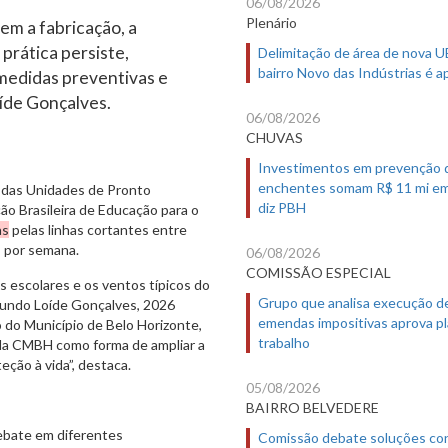
06/08/2026
Plenário
em a fabricação, a
 prática persiste,
Delimitação de área de nova 
bairro Novo das Indústrias é 
medidas preventivas e
oíde Gonçalves.
06/08/2026
CHUVAS
Investimentos em prevenção 
enchentes somam R$ 11 mi em
e das Unidades de Pronto
diz PBH
ão Brasileira de Educação para o
as
pelas linhas cortantes entre
s por semana.
06/08/2026
COMISSÃO ESPECIAL
s escolares e os ventos típicos do
Grupo que analisa execução d
egundo Loíde Gonçalves, 2026
emendas impositivas aprova p
o do Município de Belo Horizonte,
trabalho
e da CMBH como forma de ampliar a
eção à vida”, destaca.
05/08/2026
BAIRRO BELVEDERE
ebate em diferentes
Comissão debate soluções co