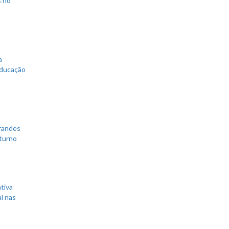
s no
a
educação
grandes
 turno
tiva
l nas