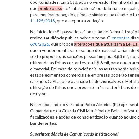
oportunidades. Em 2018, após o vereador Helinho da Farm
que
proíbe o uso
de "linha chilena" ou de linha com qual
para empinar papagaios, pipas e similares na cidade, o E
11.125/2018
, que assegura a vedação.
No início do mês passado, a Comissão de Administração 
realizou audiência pública sobre o tema. O
encontro
disc
698/2026,
que propõe
alterações que atualizam a Lei 11
quem vender ou utilizar esse tipo de material variam de R
texto proposto, as sanções passariam para R$ 3 mil, no 
utilizando as linhas cortantes, ou R$ 6 mil, para quem arm
o material. Em caso de reincidência, as multas serão apl
estabelecimentos comerciais e empresas poderão ter se
cassado. O PL, que é assinado Loíde Gonçalves e Helinh
utilização de linhas que apresentem “características de 
de nylon.
No ano passado, o vereador Pablo Almeida (PL) apresen
Comandante da Guarda Civil Municipal de Belo Horizonte,
fiscalizações e ações de conscientização quanto ao uso de
Bandeirantes.
Superintendência de Comunicação Institucional