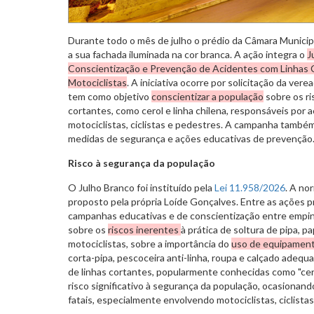
Durante todo o mês de julho o prédio da Câmara Municip
a sua fachada iluminada na cor branca. A ação integra o
J
Conscientização e Prevenção de Acidentes com Linhas 
Motociclistas
. A iniciativa ocorre por solicitação da ve
tem como objetivo
conscientizar a população
sobre os ri
cortantes, como cerol e linha chilena, responsáveis por
motociclistas, ciclistas e pedestres. A campanha também
medidas de segurança e ações educativas de prevenção
Risco à segurança da população
O Julho Branco foi instituído pela
Lei 11.958/2026
. A no
proposto pela própria Loíde Gonçalves. Entre as ações 
campanhas educativas e de conscientização entre empin
sobre os
riscos inerentes
à prática de soltura de pipa, p
motociclistas, sobre a importância do
uso de equipament
corta-pipa, pescoceira anti-linha, roupa e calçado adequ
de linhas cortantes, popularmente conhecidas como "cerol
risco significativo à segurança da população, ocasionan
fatais, especialmente envolvendo motociclistas, ciclista