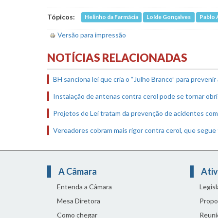
Tópicos:
Helinho da Farmácia
Loíde Gonçalves
Pablo 
Versão para impressão
NOTÍCIAS RELACIONADAS
BH sanciona lei que cria o “Julho Branco” para preveni
Instalação de antenas contra cerol pode se tornar obri
Projetos de Lei tratam da prevenção de acidentes com 
Vereadores cobram mais rigor contra cerol, que segue
A Câmara
Ativ
Entenda a Câmara
Legis
Mesa Diretora
Propo
Como chegar
Reuni