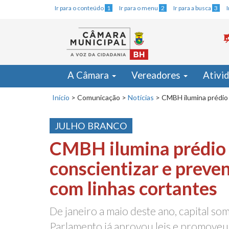
Ir para o conteúdo
1
Ir para o menu
2
Ir para a busca
3
A Câmara
Vereadores
Ativi
Início
>
Comunicação
>
Notícias
>
CMBH ilumina prédio 
JULHO BRANCO
CMBH ilumina prédio
conscientizar e preven
com linhas cortantes
De janeiro a maio deste ano, capital so
Parlamento já aprovou leis e promoveu