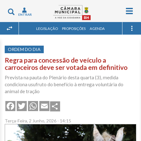
Togg
Toggle
ENTRAR
navig
navigation
LEGISLAÇÃO
PROPOSIÇÕES
AGENDA
ORDEM DO DIA
Regra para concessão de veículo a
carroceiros deve ser votada em definitivo
Prevista na pauta do Plenário desta quarta (3), medida
condiciona usufruto do benefício à entrega voluntária do
animal de tração
Share
Facebook
Twitter
WhatsApp
Email
Terça-Feira, 2 Junho, 2026 - 14:15