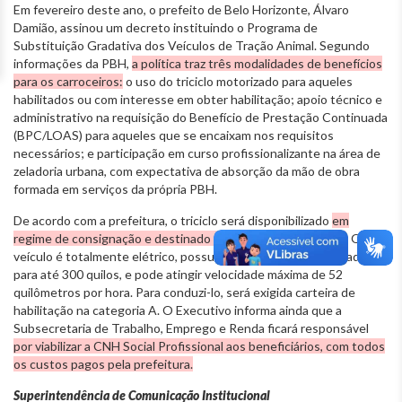
Em fevereiro deste ano, o prefeito de Belo Horizonte, Álvaro
Damião, assinou um decreto instituindo o Programa de
Substituição Gradativa dos Veículos de Tração Animal. Segundo
informações da PBH,
a política traz três modalidades de benefícios
para os carroceiros:
o uso do triciclo motorizado para aqueles
habilitados ou com interesse em obter habilitação; apoio técnico e
administrativo na requisição do Benefício de Prestação Continuada
(BPC/LOAS) para aqueles que se encaixam nos requisitos
necessários; e participação em curso profissionalizante na área de
zeladoria urbana, com expectativa de absorção da mão de obra
formada em serviços da própria PBH.
De acordo com a prefeitura, o triciclo será disponibilizado
em
regime de consignação e destinado a atividades específicas
. O
veículo é totalmente elétrico, possui carroceria com capacidade
para até 300 quilos, e pode atingir velocidade máxima de 52
quilômetros por hora. Para conduzi-lo, será exigida carteira de
habilitação na categoria A. O Executivo informa ainda que a
Subsecretaria de Trabalho, Emprego e Renda ficará responsável
por viabilizar a CNH Social Profissional aos beneficiários, com todos
os custos pagos pela prefeitura.
Superintendência de Comunicação Institucional