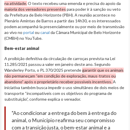
na atividade.
O texto recebeu uma emenda e precisa do apoio da
maioria dos vereadores presentes
para poder ir à sanção ou veto
da Prefeitura de Belo Horizonte (PBH). A reunião acontece no
Plenário Amintas de Barros a partir das 14h30, e os interessados
podem acompanhá-la presencialmente ou por meio de transmissão
ao vivo no
portal
ou
canal
da Câmara Municipal de Belo Horizonte
(CMBH) no YouTube.
Bem-estar animal
A proibição definitiva da circulação de carroças prevista na Lei
11.285/2021 passou a valer em janeiro deste ano. Segundo
Wanderley Porto, o PL 370/2025 pretende
garantir que os animais
não permaneçam “em condição de exploração, maus-tratos ou
abandono” após o proprietário receber possíveis incentivos.
A
iniciativa também busca impedir o uso simultâneo de dois meios de
transporte “incompatíveis com os objetivos do programa de
substituição”, conforme explica o vereador.
“Ao condicionar a entrega do bem à entrega do
animal, o Município reafirma seu compromisso
com a transição justa, o bem-estar animal e a