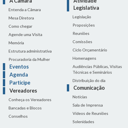
A Câmara
Atividade
Legislativa
Entenda a Câmara
Legislação
Mesa Diretora
Proposições
Como chegar
Reuniões
Agende uma Visita
Comissões
Memória
Ciclo Orçamentário
Estrutura administrativa
Homenagens
Procuradoria da Mulher
Eventos
Audiências Públicas, Visitas
Técnicas e Seminários
Agenda
Distribuição do dia
Participe
Comunicação
Vereadores
Notícias
Conheça os Vereadores
Sala de Imprensa
Bancadas e Blocos
Vídeos de Reuniões
Conselhos
Solenidades