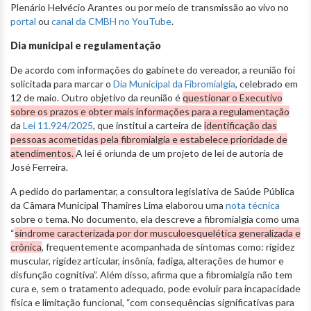
Plenário Helvécio Arantes ou por meio de transmissão ao vivo no
portal
ou
canal da CMBH no YouTube
.
Dia municipal e regulamentação
De acordo com informações do gabinete do vereador, a reunião foi
solicitada para marcar o
Dia Municipal da Fibromialgia
, celebrado em
12 de maio. Outro objetivo da reunião é
questionar o Executivo
sobre os prazos e obter mais informações para a regulamentação
da
Lei 11.924/2025
, que institui a carteira de
identificação das
pessoas acometidas pela fibromialgia e estabelece prioridade de
atendimentos.
A lei é oriunda de um projeto de lei de autoria de
José Ferreira.
A pedido do parlamentar, a consultora legislativa de Saúde Pública
da Câmara Municipal Thamires Lima elaborou uma
nota técnica
sobre o tema. No documento, ela descreve a fibromialgia como uma
“
síndrome caracterizada por dor musculoesquelética generalizada e
crônica
, frequentemente acompanhada de sintomas como: rigidez
muscular, rigidez articular, insônia, fadiga, alterações de humor e
disfunção cognitiva”. Além disso, afirma que a fibromialgia não tem
cura e, sem o tratamento adequado, pode evoluir para incapacidade
física e limitação funcional, “com consequências significativas para