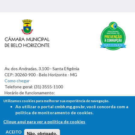
Av. dos Andradas, 3.100 - Santa Efigênia
CEP: 30260-900 - Belo Horizonte - MG
Como chegar
Telefone geral: (31) 3555-1100
Horário de funcionamento:
7h às 19h
Utilizamos cookies para melhorar sua experiência de navegação.
Ao utilizar o portal cmbh.mg.gov.br, você concorda com a
política de monitoramento de cookies.
Clique aqui para ver a política de cookies
FALE COM A CÂMARA
ACEITO
Não, obrigado.
Ouvidoria - Lei de Acesso à Informação