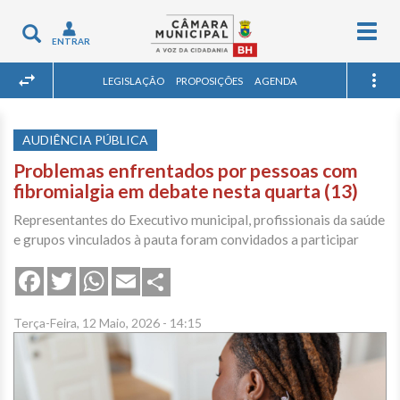
Togg
Toggle
ENTRAR
navig
navigation
LEGISLAÇÃO
PROPOSIÇÕES
AGENDA
AUDIÊNCIA PÚBLICA
Problemas enfrentados por pessoas com
fibromialgia em debate nesta quarta (13)
Representantes do Executivo municipal, profissionais da saúde
e grupos vinculados à pauta foram convidados a participar
Share
Facebook
Twitter
WhatsApp
Email
Terça-Feira, 12 Maio, 2026 - 14:15