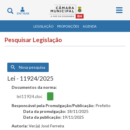
Togg
Toggle
ENTRAR
navig
navigation
LEGISLAÇÃO
PROPOSIÇÕES
AGENDA
Pesquisar Legislação
Nova pesquisa
Lei - 11924/2025
Documentos da norma:
lei11924.doc
Responsável pela Promulgação/Publicação:
Prefeito
Data da promulgação:
18/11/2025
Data da publicação:
19/11/2025
Autoria:
Ver.(a) José Ferreira