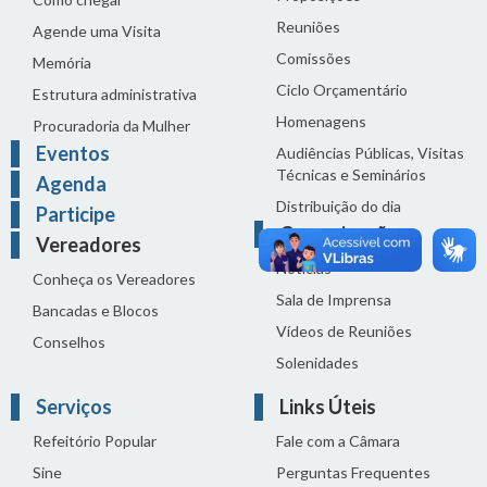
Reuniões
Agende uma Visita
Comissões
Memória
Ciclo Orçamentário
Estrutura administrativa
Homenagens
Procuradoria da Mulher
Eventos
Audiências Públicas, Visitas
Técnicas e Seminários
Agenda
Distribuição do dia
Participe
Comunicação
Vereadores
Notícias
Conheça os Vereadores
Sala de Imprensa
Bancadas e Blocos
Vídeos de Reuniões
Conselhos
Solenidades
Serviços
Links Úteis
Refeitório Popular
Fale com a Câmara
Sine
Perguntas Frequentes