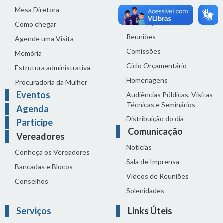
Legislação
Mesa Diretora
Proposições
Como chegar
Reuniões
Agende uma Visita
Comissões
Memória
Ciclo Orçamentário
Estrutura administrativa
Homenagens
Procuradoria da Mulher
Eventos
Audiências Públicas, Visitas
Técnicas e Seminários
Agenda
Distribuição do dia
Participe
Comunicação
Vereadores
Notícias
Conheça os Vereadores
Sala de Imprensa
Bancadas e Blocos
Vídeos de Reuniões
Conselhos
Solenidades
Serviços
Links Úteis