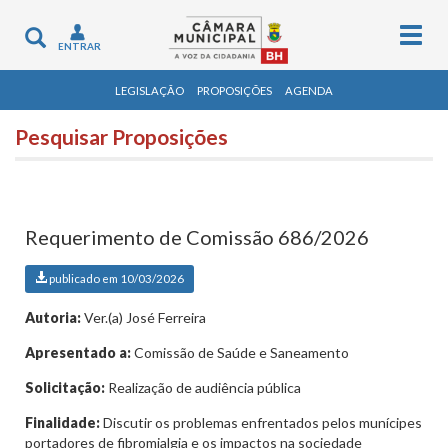
Togg
Toggle
ENTRAR
navig
navigation
LEGISLAÇÃO
PROPOSIÇÕES
AGENDA
Pesquisar Proposições
Requerimento de Comissão 686/2026
publicado em 10/03/2026
Autoria:
Ver.(a) José Ferreira
Apresentado a:
Comissão de Saúde e Saneamento
Solicitação:
Realização de audiência pública
Finalidade:
Discutir os problemas enfrentados pelos munícipes
portadores de fibromialgia e os impactos na sociedade