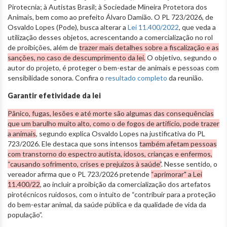
Pirotecnia; à Autistas Brasil; à Sociedade Mineira Protetora dos
Animais, bem como ao prefeito Álvaro Damião. O PL 723/2026, de
Osvaldo Lopes (Pode), busca alterar a
Lei 11.400/2022
, que veda a
utilização desses objetos, acrescentando a comercialização no rol
de proibições, além de
trazer mais detalhes sobre a fiscalização e as
sanções, no caso de descumprimento da lei.
O objetivo, segundo o
autor do projeto, é proteger o bem-estar de animais e pessoas com
sensibilidade sonora. Confira o
resultado completo
da reunião.
Garantir efetividade da lei
Pânico, fugas, lesões e até morte são algumas das consequências
que um barulho muito alto, como o de fogos de artifício, pode trazer
a animais
, segundo explica Osvaldo Lopes na justificativa do PL
723/2026. Ele destaca que sons intensos
também afetam pessoas
com transtorno do espectro autista, idosos, crianças e enfermos,
“causando sofrimento, crises e prejuízos à saúde”
. Nesse sentido, o
vereador afirma que o PL 723/2026 pretende
“aprimorar" a Lei
11.400/22
, ao incluir a proibição da comercialização dos artefatos
pirotécnicos ruidosos, com o intuito de “contribuir para a proteção
do bem-estar animal, da saúde pública e da qualidade de vida da
população”.