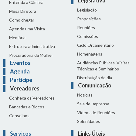
Legislativa
Entenda a Câmara
Legislação
Mesa Diretora
Proposições
Como chegar
Reuniões
Agende uma Visita
Comissões
Memória
Ciclo Orçamentário
Estrutura administrativa
Homenagens
Procuradoria da Mulher
Eventos
Audiências Públicas, Visitas
Técnicas e Seminários
Agenda
Distribuição do dia
Participe
Comunicação
Vereadores
Notícias
Conheça os Vereadores
Sala de Imprensa
Bancadas e Blocos
Vídeos de Reuniões
Conselhos
Solenidades
Serviços
Links Úteis