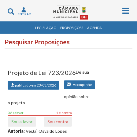
Togg
Toggle
ENTRAR
navig
navigation
LEGISLAÇÃO
PROPOSIÇÕES
AGENDA
Pesquisar Proposições
Projeto de Lei 723/2026
Dê sua
Acompanhe
publicado em 23/03/2026
opinião sobre
o projeto
0 é a favor
1 é contra
Sou a favor
Sou contra
Autoria:
Ver.(a) Osvaldo Lopes