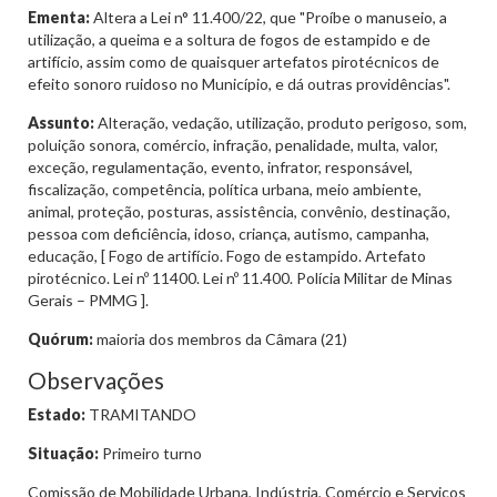
Ementa:
Altera a Lei n° 11.400/22, que "Proíbe o manuseio, a
utilização, a queima e a soltura de fogos de estampido e de
artifício, assim como de quaisquer artefatos pirotécnicos de
efeito sonoro ruidoso no Município, e dá outras providências".
Assunto:
Alteração, vedação, utilização, produto perigoso, som,
poluição sonora, comércio, infração, penalidade, multa, valor,
exceção, regulamentação, evento, infrator, responsável,
fiscalização, competência, política urbana, meio ambiente,
animal, proteção, posturas, assistência, convênio, destinação,
pessoa com deficiência, idoso, criança, autismo, campanha,
educação, [ Fogo de artifício. Fogo de estampido. Artefato
pirotécnico. Lei nº 11400. Lei nº 11.400. Polícia Militar de Minas
Gerais – PMMG ].
Quórum:
maioria dos membros da Câmara (21)
Observações
Estado:
TRAMITANDO
Situação:
Primeiro turno
Comissão de Mobilidade Urbana, Indústria, Comércio e Serviços