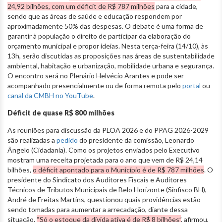
24,92 bilhões, com um déficit de R$ 787 milhões
para a cidade,
sendo que as áreas de saúde e educação respondem por
aproximadamente 50% das despesas. O debate é uma forma de
garantir à população o direito de participar da elaboração do
orçamento municipal e propor ideias. Nesta terça-feira (14/10), às
13h, serão discutidas as proposições nas áreas de sustentabilidade
ambiental, habitação e urbanização, mobilidade urbana e segurança.
O encontro será no Plenário Helvécio Arantes e pode ser
acompanhado presencialmente ou de forma remota pelo
portal
ou
canal da CMBH no YouTube
.
Déficit de quase R$ 800 milhões
As reuniões para discussão da PLOA 2026 e do PPAG 2026-2029
são realizadas a
pedido
do presidente da comissão, Leonardo
Ângelo (Cidadania). Como os projetos enviados pelo Executivo
mostram uma receita projetada para o ano que vem de R$ 24,14
bilhões,
o déficit apontado para o Município é de R$ 787 milhões
. O
presidente do Sindicato dos Auditores Fiscais e Auditores
Técnicos de Tributos Municipais de Belo Horizonte (Sinfisco BH),
André de Freitas Martins, questionou quais providências estão
sendo tomadas para aumentar a arrecadação, diante dessa
situação.
“Só o estoque da dívida ativa é de R$ 8 bilhões”
, afirmou,