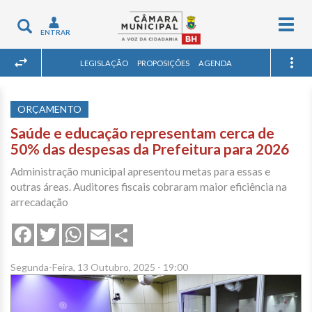
Togg
Toggle
ENTRAR
navig
navigation
LEGISLAÇÃO
PROPOSIÇÕES
AGENDA
ORÇAMENTO
Saúde e educação representam cerca de
50% das despesas da Prefeitura para 2026
Administração municipal apresentou metas para essas e
outras áreas. Auditores fiscais cobraram maior eficiência na
arrecadação
Share
Facebook
Twitter
WhatsApp
Email
Segunda-Feira, 13 Outubro, 2025 - 19:00