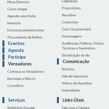
Legislação
Mesa Diretora
Proposições
Como chegar
Reuniões
Agende uma Visita
Comissões
Memória
Ciclo Orçamentário
Estrutura administrativa
Homenagens
Procuradoria da Mulher
Eventos
Audiências Públicas, Visitas
Técnicas e Seminários
Agenda
Distribuição do dia
Participe
Comunicação
Vereadores
Notícias
Conheça os Vereadores
Sala de Imprensa
Bancadas e Blocos
Vídeos de Reuniões
Conselhos
Solenidades
Serviços
Links Úteis
Refeitório Popular
Fale com a Câmara