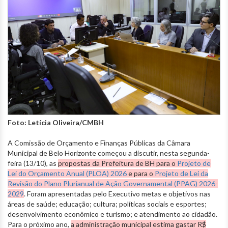
Foto: Letícia Oliveira/CMBH
A Comissão de Orçamento e Finanças Públicas da Câmara
Municipal de Belo Horizonte começou a discutir, nesta segunda-
feira (13/10), as
propostas da Prefeitura de BH para o
Projeto de
Lei do Orçamento Anual (PLOA) 2026
e para o
Projeto de Lei da
Revisão do Plano Plurianual de Ação Governamental (PPAG) 2026-
2029
. Foram apresentadas pelo Executivo metas e objetivos nas
áreas de saúde; educação; cultura; políticas sociais e esportes;
desenvolvimento econômico e turismo; e atendimento ao cidadão.
Para o próximo ano,
a administração municipal estima gastar R$