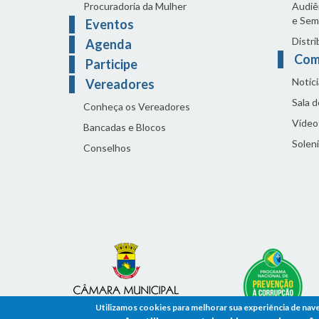
Procuradoria da Mulher
Audiên
e Sem
Eventos
Distri
Agenda
Com
Participe
Notíci
Vereadores
Sala 
Conheça os Vereadores
Vídeo
Bancadas e Blocos
Solen
Conselhos
Utilizamos cookies para melhorar sua experiência de nav