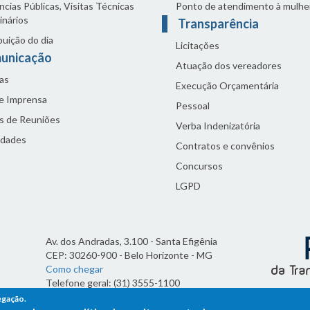
cias Públicas, Visitas Técnicas
Ponto de atendimento à mulhe
inários
Transparência
buição do dia
Licitações
unicação
Atuação dos vereadores
as
Execução Orçamentária
de Imprensa
Pessoal
s de Reuniões
Verba Indenizatória
idades
Contratos e convênios
Concursos
LGPD
Av. dos Andradas, 3.100 - Santa Efigênia
CEP: 30260-900 - Belo Horizonte - MG
Como chegar
Telefone geral: (31) 3555-1100
Horário de funcionamento:
egação.