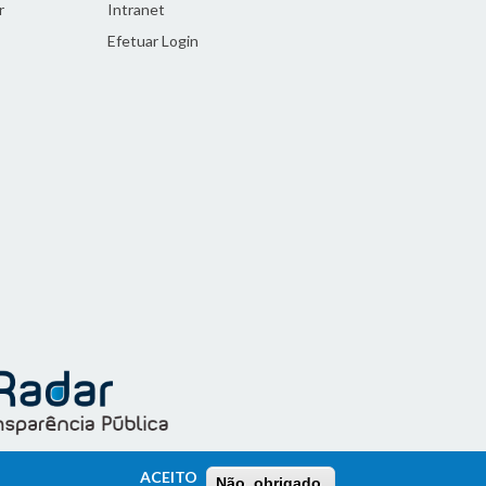
r
Intranet
Efetuar Login
ACEITO
Não, obrigado.