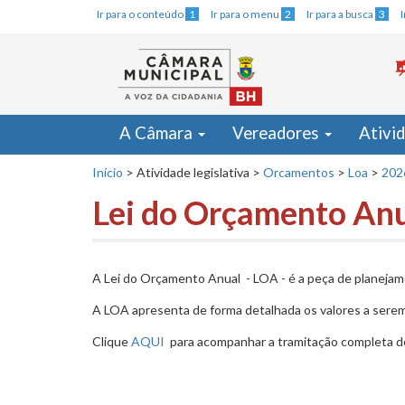
Ir para o conteúdo
1
Ir para o menu
2
Ir para a busca
3
A Câmara
Vereadores
Ativi
Início
>
Atividade legislativa
>
Orcamentos
>
Loa
>
202
Lei do Orçamento An
A Lei do Orçamento Anual - LOA - é a peça de planejame
A LOA apresenta de forma detalhada os valores a serem 
Clique
AQUI
para acompanhar a tramitação completa do