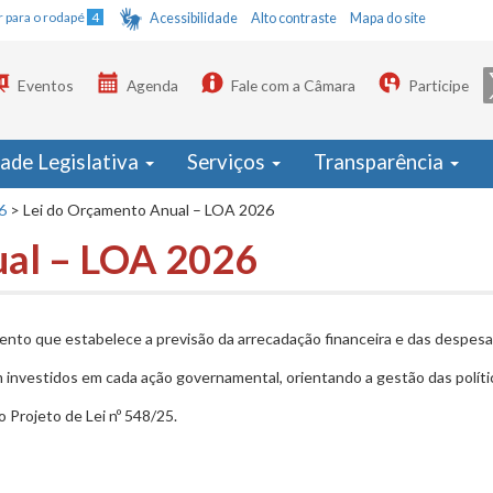
Ir para o rodapé
4
Acessibilidade
Alto contraste
Mapa do site
Eventos
Agenda
Fale com a Câmara
Participe
dade Legislativa
Serviços
Transparência
6
>
Lei do Orçamento Anual – LOA 2026
ual – LOA 2026
nto que estabelece a previsão da arrecadação financeira e das despesas
investidos em cada ação governamental, orientando a gestão das polític
 Projeto de Lei nº 548/25.