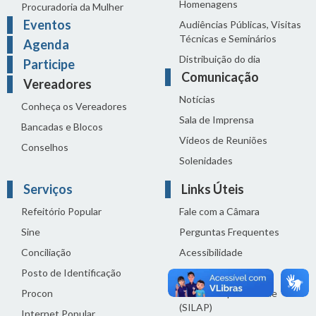
Homenagens
Procuradoria da Mulher
Eventos
Audiências Públicas, Visitas
Técnicas e Seminários
Agenda
Distribuição do dia
Participe
Comunicação
Vereadores
Notícias
Conheça os Vereadores
Sala de Imprensa
Bancadas e Blocos
Vídeos de Reuniões
Conselhos
Solenidades
Serviços
Links Úteis
Refeitório Popular
Fale com a Câmara
Sine
Perguntas Frequentes
Conciliação
Acessibilidade
Posto de Identificação
Termos de uso
Procon
Política de privacidade
(SILAP)
Internet Popular