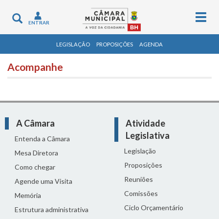
Togg
Toggle
ENTRAR
navig
navigation
LEGISLAÇÃO
PROPOSIÇÕES
AGENDA
Acompanhe
A Câmara
Atividade
Legislativa
Entenda a Câmara
Legislação
Mesa Diretora
Proposições
Como chegar
Reuniões
Agende uma Visita
Comissões
Memória
Ciclo Orçamentário
Estrutura administrativa