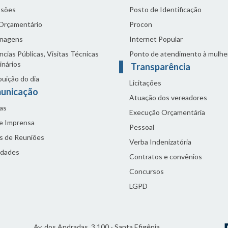
sões
Posto de Identificação
 Orçamentário
Procon
nagens
Internet Popular
cias Públicas, Visitas Técnicas
Ponto de atendimento à mulhe
inários
Transparência
buição do dia
Licitações
unicação
Atuação dos vereadores
as
Execução Orçamentária
de Imprensa
Pessoal
s de Reuniões
Verba Indenizatória
idades
Contratos e convênios
Concursos
LGPD
Av. dos Andradas, 3.100 - Santa Efigênia