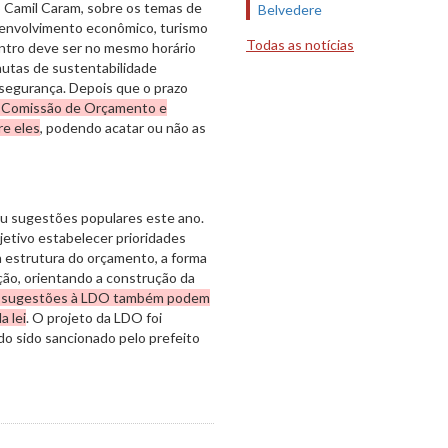
o Camil Caram, sobre os temas de
Belvedere
desenvolvimento econômico, turismo
Todas as notícias
ontro deve ser no mesmo horário
pautas de sustentabilidade
 segurança. Depois que o prazo
à Comissão de Orçamento e
re eles
, podendo acatar ou não as
 sugestões populares este ano.
tivo estabelecer prioridades
 a estrutura do orçamento, a forma
ão, orientando a construção da
m sugestões à LDO também podem
a lei
. O projeto da LDO foi
o sido sancionado pelo prefeito