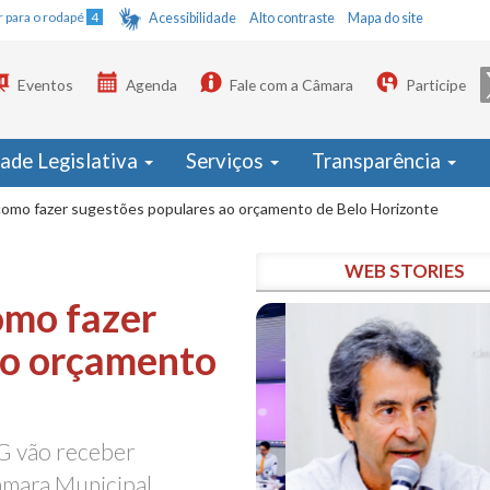
Ir para o rodapé
4
Acessibilidade
Alto contraste
Mapa do site
Eventos
Agenda
Fale com a Câmara
Participe
dade Legislativa
Serviços
Transparência
como fazer sugestões populares ao orçamento de Belo Horizonte
WEB STORIES
omo fazer
ao orçamento
G vão receber
Câmara Municipal