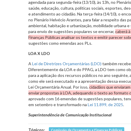
agendada para segunda-feira (13/10), às 13h, no Plenári
saúde, educação, cultura, políticas sociais, esportes, 
e atendimento ao cidadão. Na terça-feira (14/10), o enc
no Plenário Helvécio Arantes, para falar a respeito das 
ambiental, habitação e urbanização, mobilidade urbana e
para envio de sugestões populares se encerrar,
caberá 
Finanças Públicas analisar os textos e emitir parecer sob
sugestões como emendas aos PLs.
LOA X LDO
A
Lei de Diretrizes Orçamentárias (LDO)
também recebeu
Diferentemente da LOA e do PPAG, a LDO tem como obje
para a aplicação dos recursos públicos no ano seguinte,
como ele será executado e a apresentação dessa execuç
Lei Orçamentária Anual. Por isso,
cidadãos que enviara
enviar propostas à LOA, adequando o texto ao formato d
aprovado com 16 emendas de sugestões populares, tend
em setembro e transformado na
Lei 11.899, de 2025
.
Superintendência de Comunicação Institucional
Tópicos:
Comissão de Orçamento e Finanças Públicas