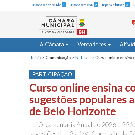
Ir para o conteúdo
1
Ir para o menu
2
Ir para a busca
3
A Câmara
Vereadores
Ativi
Início
>
Comunicação
>
Notícias
>
Curso online ensina 
PARTICIPAÇÃO
Curso online ensina c
sugestões populares 
de Belo Horizonte
Lei Orçamentária Anual de 2026 e PPA
sugestões de 13 a 16/10 pelo site da 