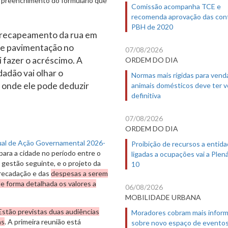
o preenchimento do formulário que
Comissão acompanha TCE e
recomenda aprovação das con
PBH de 2020
 recapeamento da rua em
 de pavimentação no
07/08/2026
i fazer o acréscimo. A
ORDEM DO DIA
dadão vai olhar o
Normas mais rígidas para vend
 onde ele pode deduzir
animais domésticos deve ter 
definitiva
07/08/2026
ORDEM DO DIA
nual de Ação Governamental 2026-
Proibição de recursos a entid
para a cidade no período entre o
ligadas a ocupações vai a Plená
 gestão seguinte, e o projeto da
10
rrecadação e das
despesas a serem
de forma detalhada os valores a
06/08/2026
MOBILIDADE URBANA
Estão previstas duas audiências
Moradores cobram mais infor
as
. A primeira reunião está
sobre novo espaço de evento