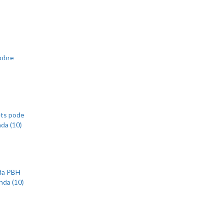
sobre
ets pode
nda (10)
 da PBH
nda (10)