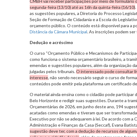
CMBH vai receber participações por meio de formulário on
segunda-feira (13/10) até as 16h da quinta-feira (16/10)
.
as sugestões populares, a Diretoria do Processo Legislat
Seção de Formação de Cidadania e a Escola do Legislati
orçamento público. O conteúdo está disponível para a 
Distância da Câmara Municipal
. As inscrições podem ser 
Dedução e acréscimo
O curso “Orçamento Público e Mecanismos de Participaç
como funciona o sistema orçamentário brasileiro, a trami
emendas e sugestões populares, além da organização das
julgadas pelos tribunais.
O interessado pode consultar l
interesse
, não sendo necessário seguir o curso de forma 
conteúdos pode emitir pela plataforma um certificado de
O material ainda ensina como o cidadão pode participar
Belo Horizonte e redigir suas sugestões. Durante a trami
Orçamentárias de 2026, em junho deste ano, 194 suges
acatadas como emendas e tiveram que ser transformada
Executivo por não se adequarem à lei. De acordo com a 
Administração e Finanças da Casa (Seccaf), Evana Batist
sugestão deve ter, com a dedução de recursos de alguma