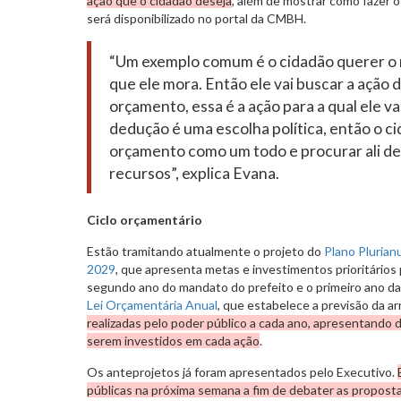
ação que o cidadão deseja
, além de mostrar como fazer 
será disponibilizado no portal da CMBH.
“Um exemplo comum é o cidadão querer o
que ele mora. Então ele vai buscar a ação
orçamento, essa é a ação para a qual ele va
dedução é uma escolha política, então o ci
orçamento como um todo e procurar ali de
recursos”, explica Evana.
Ciclo orçamentário
Estão tramitando atualmente o projeto do
Plano Pluria
2029
, que apresenta metas e investimentos prioritários 
segundo ano do mandato do prefeito e o primeiro ano da
Lei Orçamentária Anual
, que estabelece a previsão da a
realizadas pelo poder público a cada ano, apresentando 
serem investidos em cada ação
.
Os anteprojetos já foram apresentados pelo Executivo.
públicas na próxima semana a fim de debater as propost