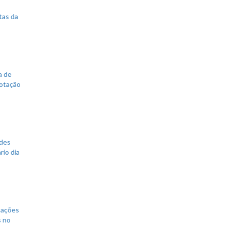
tas da
a de
votação
ades
rio dia
mações
s no