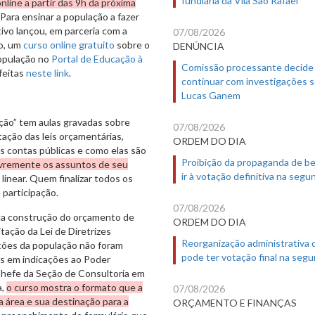
line a partir das 9h da próxima
 Para ensinar a população a fazer
ivo lançou, em parceria com a
07/08/2026
vo, um
curso online gratuito
sobre o
DENÚNCIA
população no
Portal de Educação à
Comissão processante decide
feitas
neste link
.
continuar com investigações 
Lucas Ganem
ão” tem aulas gravadas sobre
07/08/2026
tação das leis orçamentárias,
ORDEM DO DIA
 contas públicas e como elas são
Proibição da propaganda de b
ivremente os assuntos de seu
ir à votação definitiva na segu
linear. Quem finalizar todos os
 participação.
07/08/2026
 da construção do orçamento de
ORDEM DO DIA
tação da Lei de Diretrizes
Reorganização administrativa
tões da população não foram
pode ter votação final na segu
s em indicações ao Poder
Chefe da Seção de Consultoria em
a,
o curso mostra o formato que a
07/08/2026
 área e sua destinação para a
ORÇAMENTO E FINANÇAS