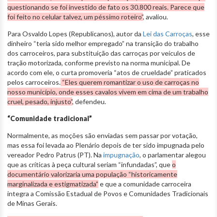
questionando se foi investido de fato os 30.800 reais. Parece que
foi feito no celular talvez, um péssimo roteiro”
, avaliou.
Para Osvaldo Lopes (Republicanos), autor da
Lei das Carroças
, esse
dinheiro “teria sido melhor empregado” na transição do trabalho
dos carroceiros, para substituição das carroças por veículos de
tração motorizada, conforme previsto na norma municipal. De
acordo com ele, o curta promoveria “atos de crueldade” praticados
pelos carroceiros.
“Eles querem romantizar o uso de carroças no
nosso município, onde esses cavalos vivem em cima de um trabalho
cruel, pesado, injusto”
, defendeu.
“Comunidade tradicional”
Normalmente, as moções são enviadas sem passar por votação,
mas essa foi levada ao Plenário depois de ter sido impugnada pelo
vereador Pedro Patrus (PT). Na
impugnação
, o parlamentar alegou
que as críticas à peça cultural seriam “infundadas”, que
o
documentário valorizaria uma população “historicamente
marginalizada e estigmatizada”
e que a comunidade carroceira
integra a Comissão Estadual de Povos e Comunidades Tradicionais
de Minas Gerais.