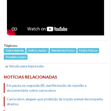
Tópicos:
Cida Falabella
Helton Junior
Wanderley Porto
Pedro Patrus
Osvaldo Lopes
Versão para impressão
NOTÍCIAS RELACIONADAS
Em pauta na segunda (8), manifestação de repúdio a
documentário sobre carroceiros
Carroceiros alegam que proibição da tração animal desrespeita
direitos