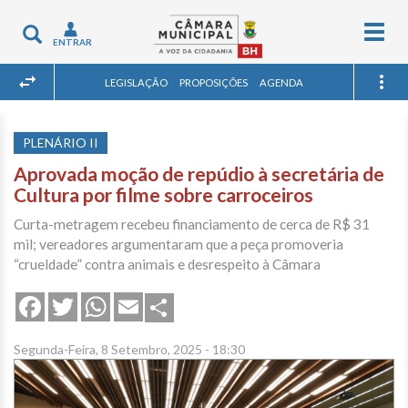
Togg
Toggle
ENTRAR
navig
navigation
LEGISLAÇÃO
PROPOSIÇÕES
AGENDA
PLENÁRIO II
Aprovada moção de repúdio à secretária de
Cultura por filme sobre carroceiros
Curta-metragem recebeu financiamento de cerca de R$ 31
mil; vereadores argumentaram que a peça promoveria
“crueldade” contra animais e desrespeito à Câmara
Share
Facebook
Twitter
WhatsApp
Email
Segunda-Feira, 8 Setembro, 2025 - 18:30