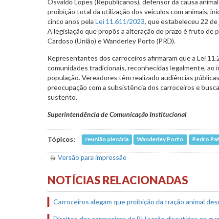
Osvaldo Lopes (Republicanos), defensor da causa animal.
proibição total da utilização dos veículos com animais, in
cinco anos pela
Lei 11.611/2023
, que estabeleceu 22 de 
A legislação que propôs a alteração do prazo é fruto de 
Cardoso (União) e Wanderley Porto (PRD).
Representantes dos carroceiros afirmaram que a Lei 11.
comunidades tradicionais, reconhecidas legalmente, ao i
população. Vereadores têm realizado audiências pública
preocupação com a subsistência dos carroceiros e busca
sustento.
Superintendência de Comunicação Institucional
Tópicos:
reunião plenária
Wanderley Porto
Pedro Pa
Versão para impressão
NOTÍCIAS RELACIONADAS
Carroceiros alegam que proibição da tração animal desr
Direitos dos carroceiros de BH serão discutidos na quar