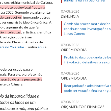
a secretária municipal de Cultura,
 projeto audiovisual “Luta na
07/08/2026
tra 2022. Segundo o parlamentar,
DENÚNCIA
 de carroceiros
, ignorando outros
over uma visão ideológica única. A
Comissão processante decide
ob o argumento de que “a
continuar com investigações 
ão intelectual
, artística, científica
Lucas Ganem
A votação poderá ser
leria do Plenário Amintas de
07/08/2026
mara no YouTube
. Confira
aqui
a
ORDEM DO DIA
Proibição da propaganda de b
ir à votação definitiva na segu
pode ser usado para o
07/08/2026
ais. Para ele, o projeto não
ORDEM DO DIA
pagação de uma perspectiva
parte da Câmara.
Reorganização administrativa
pode ter votação final na segu
pio da imparcialidade e
07/08/2026
 todos os lados de um
ORÇAMENTO E FINANÇAS
tando que a máquina pública