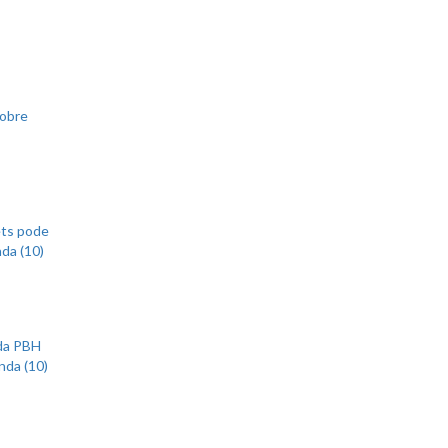
sobre
ets pode
nda (10)
 da PBH
nda (10)