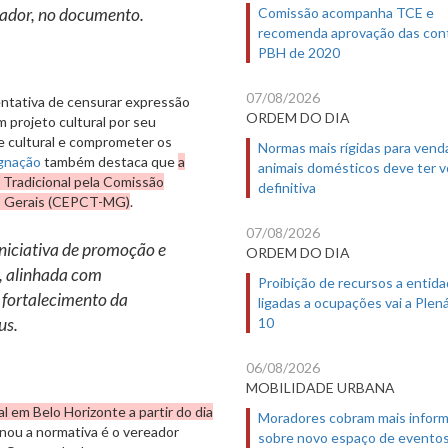
Comissão acompanha TCE e
eador, no documento.
recomenda aprovação das con
PBH de 2020
07/08/2026
ntativa de censurar expressão
ORDEM DO DIA
m projeto cultural por seu
e cultural e comprometer os
Normas mais rígidas para vend
gnação
também destaca que
a
animais domésticos deve ter 
Tradicional pela Comissão
definitiva
as Gerais (CEPCT-MG)
.
07/08/2026
niciativa de promoção e
ORDEM DO DIA
a, alinhada com
Proibição de recursos a entid
e fortalecimento da
ligadas a ocupações vai a Plená
10
us.
06/08/2026
MOBILIDADE URBANA
l em Belo Horizonte a partir do dia
Moradores cobram mais infor
ginou a normativa é o vereador
sobre novo espaço de evento