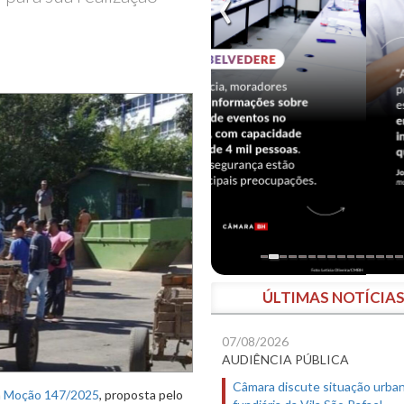
ÚLTIMAS NOTÍCIA
07/08/2026
AUDIÊNCIA PÚBLICA
Câmara discute situação urban
a
Moção 147/2025
, proposta pelo
fundiária da Vila São Rafael