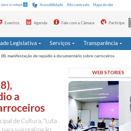
Ir para o rodapé
4
Acessibilidade
Alto contraste
Mapa do site
Eventos
Agenda
Fale com a Câmara
Participe
dade Legislativa
Serviços
Transparência
(8), manifestação de repúdio a documentário sobre carroceiros
WEB STORIES
8),
dio a
arroceiros
ipal de Cultura, “Luta
 para sua realização