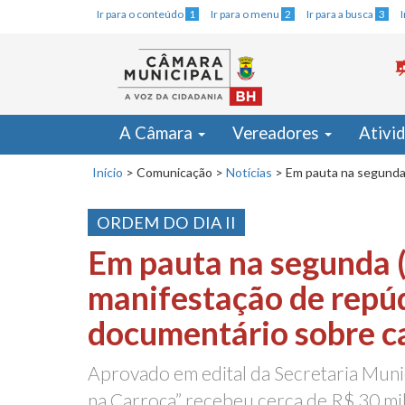
Ir para o conteúdo
1
Ir para o menu
2
Ir para a busca
3
A Câmara
Vereadores
Ativi
Início
>
Comunicação
>
Notícias
>
Em pauta na segunda 
ORDEM DO DIA II
Em pauta na segunda (
manifestação de repú
documentário sobre c
Aprovado em edital da Secretaria Munic
na Carroça” recebeu cerca de R$ 30 mil