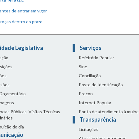
antes de entrar em vigor
rroças dentro do prazo
idade Legislativa
Serviços
lação
Refeitório Popular
sições
Sine
ões
Conciliação
sões
Posto de Identificação
 Orçamentário
Procon
nagens
Internet Popular
cias Públicas, Visitas Técnicas
Ponto de atendimento à mulhe
inários
Transparência
buição do dia
Licitações
unicação
Atuação dos vereadores