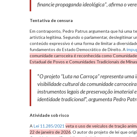
financie propaganda ideológica”
,
afirma o ver
Tentativa de censura
Em contraponto, Pedro Patrus argumenta que há uma te
artística legítima. Segundo o parlamentar, deslegitimar u
conteúdo expressivo é uma forma de limitar a diversidad
fundamentos do Estado Democrático de Direito. A
impu
comunidade carroceira é reconhecida como Comunidade 
Estadual de Povos e Comunidades Tradicionais de Min
“
O projeto “Luta na Carroça” representa uma i
visibilidade cultural da comunidade carroceir
instrumentos legais de preservação imaterial 
identidade tradicional
”,
argumenta Pedro Patr
Atividade sob risco
A
Lei 11.285/2021
veta o uso de veículos de tração anima
22 de janeiro de 2026
. O autor do projeto de lei que ori