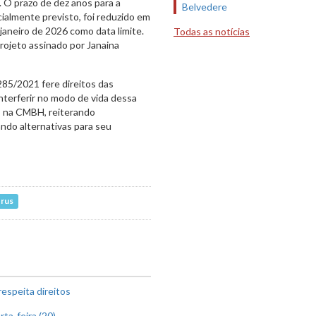
 O prazo de dez anos para a
Belvedere
icialmente previsto, foi reduzido em
janeiro de 2026 como data limite.
Todas as notícias
projeto assinado por Janaina
285/2021 fere direitos das
nterferir no modo de vida dessa
s na CMBH, reiterando
ndo alternativas para seu
trus
espeita direitos
ta-feira (20)