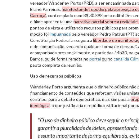
vereador Wanderley Porto (PRD), a ser encaminhada para 
Eliane Parreiras,
manifestando repúdio pela aprovação do
Carroça”
, contemplado com R$ 30.898 pelo edital Descen
o filme apresenta uma
narrativa parcial sobre a realidade
pontos de vista e utilizando recursos públicos para prom
moção foi
impugnada
pelo vereador Pedro Patrus (PT) s
Constituição Federal assegura a
liberdade de manifestaç
e de comunicação, vedando qualquer forma de censura”. 
acompanhada presencialmente, a partir das 14h30, na ga
Barros, ou de forma remota no
portal
ou no
canal da Câ
pauta completa da reunião.
Uso de recursos públicos
Wanderley Porto argumenta que o dinheiro público não 
financiamento de conteúdos que reforcem visões unilater
contribui para o debate democrático, mas sim para a
pro
ideológica
, o que justificaria o repúdio institucional por 
“
O uso de dinheiro público deve seguir o princí
garantir a pluralidade de ideias, apresentando
assunto importante de forma equilibrada, evi