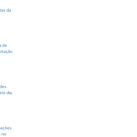
tas da
a de
votação
ades
rio dia
mações
s no