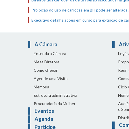
Proibição do uso de carroças em BH pode ser alterada 
Executivo detalha ações em curso para extinção de ca
A Câmara
Ativ
Entenda a Câmara
Legis
Mesa Diretora
Propo
Como chegar
Reuni
Agende uma Visita
Comis
Memória
Ciclo
Estrutura administrativa
Home
Procuradoria da Mulher
Audiên
e Sem
Eventos
Distri
Agenda
Com
Participe