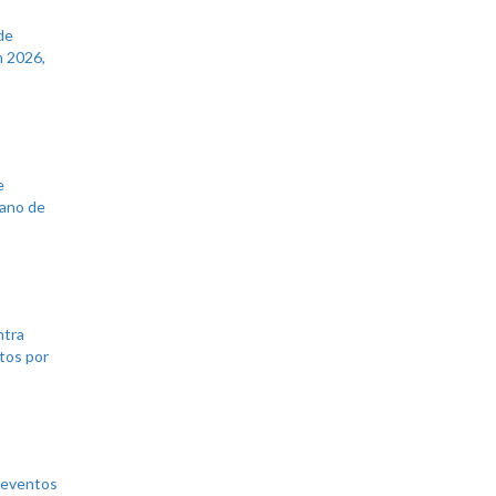
de
 2026,
e
lano de
ntra
tos por
 eventos