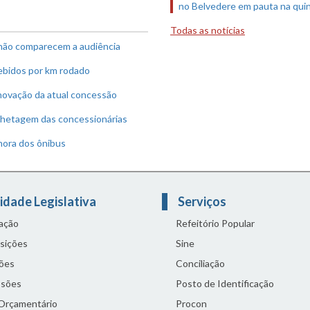
no Belvedere em pauta na quin
Todas as notícias
 não comparecem a audiência
ebidos por km rodado
enovação da atual concessão
ilhetagem das concessionárias
hora dos ônibus
idade Legislativa
Serviços
lação
Refeitório Popular
sições
Sine
ões
Conciliação
sões
Posto de Identificação
 Orçamentário
Procon