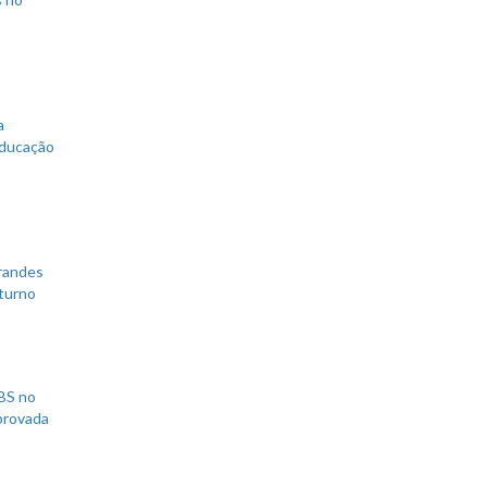
a
educação
grandes
 turno
UBS no
aprovada