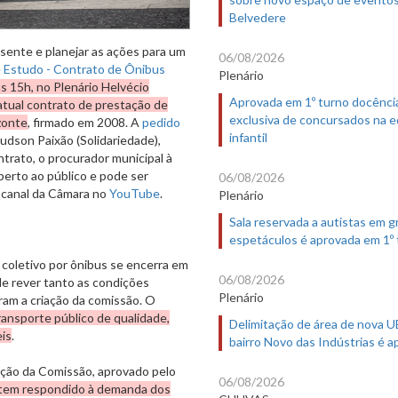
Belvedere
sente e planejar as ações para um
06/08/2026
 Estudo - Contrato de Ônibus
Plenário
 às 15h, no Plenário Helvécio
Aprovada em 1º turno docênci
atual contrato de prestação de
exclusiva de concursados na 
zonte
, firmado em 2008. A
pedido
infantil
udson Paixão (Solidariedade),
trato, o procurador municipal à
erto ao público e pode ser
06/08/2026
canal da Câmara no
YouTube
.
Plenário
Sala reservada a autistas em 
espetáculos é aprovada em 1º
 coletivo por ônibus se encerra em
06/08/2026
de rever tanto as condições
Plenário
am a criação da comissão. O
ansporte público de qualidade,
Delimitação de área de nova 
is
.
bairro Novo das Indústrias é 
iação da Comissão, aprovado pelo
06/08/2026
 tem respondido à demanda dos