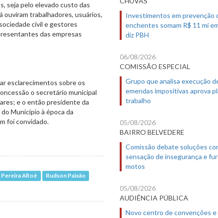
CHUVAS
os, seja pelo elevado custo das
á ouviram trabalhadores, usuários,
Investimentos em prevenção 
sociedade civil e gestores
enchentes somam R$ 11 mi em
epresentantes das empresas
diz PBH
06/08/2026
COMISSÃO ESPECIAL
Grupo que analisa execução d
tar esclarecimentos sobre os
emendas impositivas aprova p
concessão o secretário municipal
trabalho
ares; e o então presidente da
 do Município à época da
m foi convidado.
05/08/2026
BAIRRO BELVEDERE
Comissão debate soluções co
sensação de insegurança e fur
motos
 Pereira Altoé
Rudson Paixão
05/08/2026
AUDIÊNCIA PÚBLICA
Novo centro de convenções e