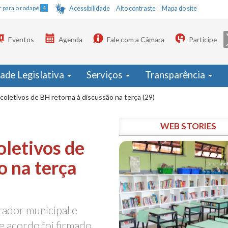
Ir para o rodapé
4
Acessibilidade
Alto contraste
Mapa do site
Eventos
Agenda
Fale com a Câmara
Participe
dade Legislativa
Serviços
Transparência
coletivos de BH retorna à discussão na terça (29)
WEB STORIES
oletivos de
o na terça
rador municipal e
 acordo foi firmado