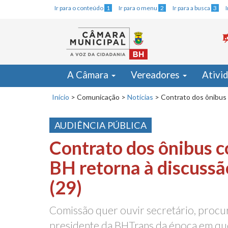
Ir para o conteúdo
1
Ir para o menu
2
Ir para a busca
3
A Câmara
Vereadores
Ativi
Início
>
Comunicação
>
Notícias
>
Contrato dos ônibus 
AUDIÊNCIA PÚBLICA
Contrato dos ônibus c
BH retorna à discussã
(29)
Comissão quer ouvir secretário, procu
presidente da BHTrans da época em que