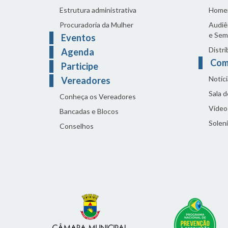
Estrutura administrativa
Home
Procuradoria da Mulher
Audiên
e Sem
Eventos
Distri
Agenda
Com
Participe
Notíci
Vereadores
Sala 
Conheça os Vereadores
Vídeo
Bancadas e Blocos
Solen
Conselhos