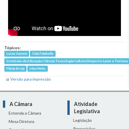
Tópicos:
Lucas Ganem
Cida Falabella
Comissão de Educação Ciência Tecnologia Cultura Desporto Lazer e Turismo
Flávia Borja
Irlan Melo
Versão para impressão
A Câmara
Atividade
Legislativa
Entenda a Câmara
Legislação
Mesa Diretora
Proposições