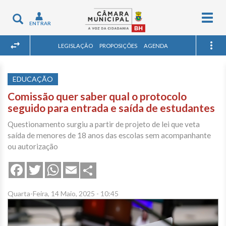
Togg
Toggle
ENTRAR
navig
navigation
LEGISLAÇÃO
PROPOSIÇÕES
AGENDA
EDUCAÇÃO
Comissão quer saber qual o protocolo
seguido para entrada e saída de estudantes
Questionamento surgiu a partir de projeto de lei que veta
saída de menores de 18 anos das escolas sem acompanhante
ou autorização
Share
Facebook
Twitter
WhatsApp
Email
Quarta-Feira, 14 Maio, 2025 - 10:45