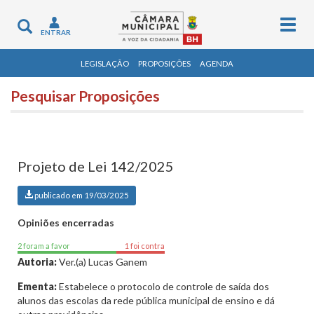
Togg
Toggle
ENTRAR
navig
navigation
LEGISLAÇÃO
PROPOSIÇÕES
AGENDA
Pesquisar Proposições
Projeto de Lei 142/2025
publicado em 19/03/2025
Opiniões encerradas
2 foram a favor
1 foi contra
Autoria:
Ver.(a) Lucas Ganem
Ementa:
Estabelece o protocolo de controle de saída dos
alunos das escolas da rede pública municipal de ensino e dá