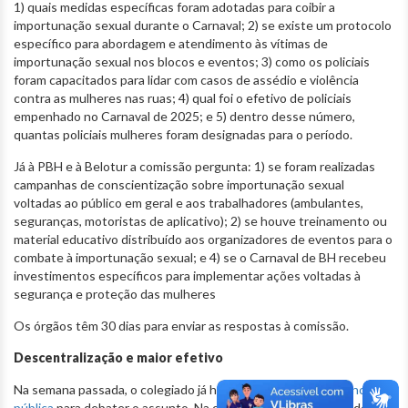
1) quais medidas específicas foram adotadas para coibir a
importunação sexual durante o Carnaval; 2) se existe um protocolo
específico para abordagem e atendimento às vítimas de
importunação sexual nos blocos e eventos; 3) como os policiais
foram capacitados para lidar com casos de assédio e violência
contra as mulheres nas ruas; 4) qual foi o efetivo de policiais
empenhado no Carnaval de 2025; e 5) dentro desse número,
quantas policiais mulheres foram designadas para o período.
Já à PBH e à Belotur a comissão pergunta: 1) se foram realizadas
campanhas de conscientização sobre importunação sexual
voltadas ao público em geral e aos trabalhadores (ambulantes,
seguranças, motoristas de aplicativo); 2) se houve treinamento ou
material educativo distribuído aos organizadores de eventos para o
combate à importunação sexual; e 4) se o Carnaval de BH recebeu
investimentos específicos para implementar ações voltadas à
segurança e proteção das mulheres
Os órgãos têm 30 dias para enviar as respostas à comissão.
Descentralização e maior efetivo
Na semana passada, o colegiado já havia realizado uma
audiência
pública
para debater o assunto. Na ocasião, representantes dos