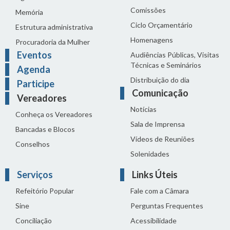
Comissões
Memória
Ciclo Orçamentário
Estrutura administrativa
Homenagens
Procuradoria da Mulher
Eventos
Audiências Públicas, Visitas
Técnicas e Seminários
Agenda
Distribuição do dia
Participe
Comunicação
Vereadores
Notícias
Conheça os Vereadores
Sala de Imprensa
Bancadas e Blocos
Vídeos de Reuniões
Conselhos
Solenidades
Serviços
Links Úteis
Refeitório Popular
Fale com a Câmara
Sine
Perguntas Frequentes
Conciliação
Acessibilidade