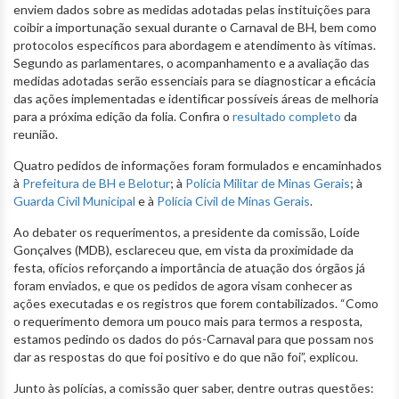
enviem dados sobre as medidas adotadas pelas instituições para
coibir a importunação sexual durante o Carnaval de BH, bem como
protocolos específicos para abordagem e atendimento às vítimas.
Segundo as parlamentares, o acompanhamento e a avaliação das
medidas adotadas serão essenciais para se diagnosticar a eficácia
das ações implementadas e identificar possíveis áreas de melhoria
para a próxima edição da folia. Confira o
resultado completo
da
reunião.
Quatro pedidos de informações foram formulados e encaminhados
à
Prefeitura de BH e Belotur
; à
Polícia Militar de Minas Gerais
; à
Guarda Civil Municipal
e à
Polícia Civil de Minas Gerais
.
Ao debater os requerimentos, a presidente da comissão, Loíde
Gonçalves (MDB), esclareceu que, em vista da proximidade da
festa, ofícios reforçando a importância de atuação dos órgãos já
foram enviados, e que os pedidos de agora visam conhecer as
ações executadas e os registros que forem contabilizados. “Como
o requerimento demora um pouco mais para termos a resposta,
estamos pedindo os dados do pós-Carnaval para que possam nos
dar as respostas do que foi positivo e do que não foi”, explicou.
Junto às polícias, a comissão quer saber, dentre outras questões: