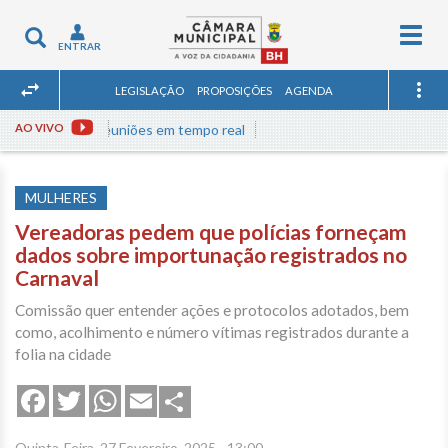
Togg
Toggle
ENTRAR
navig
navigation
LEGISLAÇÃO
PROPOSIÇÕES
AGENDA
Assista às reuniões em tempo real
AO VIVO
MULHERES
Vereadoras pedem que polícias forneçam
dados sobre importunação registrados no
Carnaval
Comissão quer entender ações e protocolos adotados, bem
como, acolhimento e número vítimas registrados durante a
folia na cidade
Share
Facebook
Twitter
WhatsApp
Email
Quinta-Feira, 27 Fevereiro, 2025 - 13:00