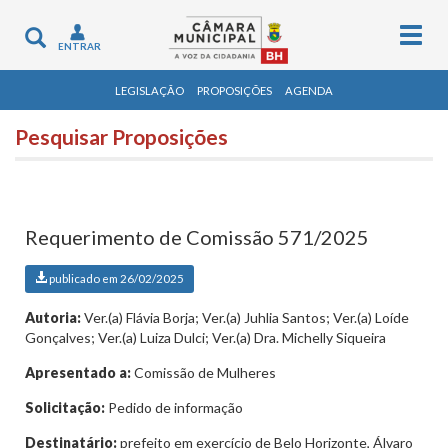
Togg
Toggle
ENTRAR
navig
navigation
LEGISLAÇÃO
PROPOSIÇÕES
AGENDA
Pesquisar Proposições
Requerimento de Comissão 571/2025
publicado em 26/02/2025
Autoria:
Ver.(a) Flávia Borja; Ver.(a) Juhlia Santos; Ver.(a) Loíde
Gonçalves; Ver.(a) Luiza Dulci; Ver.(a) Dra. Michelly Siqueira
Apresentado a:
Comissão de Mulheres
Solicitação:
Pedido de informação
Destinatário:
prefeito em exercício de Belo Horizonte, Álvaro