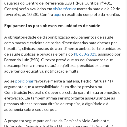
usuários do Centro de Referência LGBT (Rua Curitiba, nº 481,
Centro) serão avaliados em
visita técnica
marcada para o dia 29 de
fevereiro, às 10h30. Confira
aqui
o resultado completo da reunião.
Equipamentos para obesos em unidades de saúde
A obrigatoriedade de disponibilização equipamentos de saúde
como macas e cadeiras de rodas dimensionadas para obesos por
hospitais, clínicas, postos de atendimento ambulatorial e unidades
de saúde públicas e privadas é tema do
PL 658/2023
, assinado por
Fernando Luiz (PSD). O texto prevê que os equipamentos que
descumprirem a norma estarão sujeitos a penalidades como
advertência educativa, notificação e multa.
Ao se
posicionar
favoravelmente à matéria, Pedro Patrus (PT)
argumenta que a acessibilidade é um direito previsto na
Constituição Federal e é dever do Estado garantir sua promoção e
efetivação. Ele também afirma ser importante assegurar que as
pessoas obesas tenham direito ao respeito, à dignidade e à
autonomia sobre seus corpos.
A proposta segue para análise da Comissão Meio Ambiente,
Defesa dos Animais e Política Urbana, e em seguida fica apta à