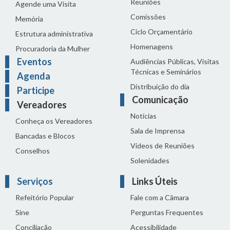
Reuniões
Agende uma Visita
Comissões
Memória
Ciclo Orçamentário
Estrutura administrativa
Homenagens
Procuradoria da Mulher
Eventos
Audiências Públicas, Visitas
Técnicas e Seminários
Agenda
Distribuição do dia
Participe
Comunicação
Vereadores
Notícias
Conheça os Vereadores
Sala de Imprensa
Bancadas e Blocos
Vídeos de Reuniões
Conselhos
Solenidades
Serviços
Links Úteis
Refeitório Popular
Fale com a Câmara
Sine
Perguntas Frequentes
Conciliação
Acessibilidade