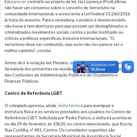
Em
parecer
contrário ao projeto de lei, Iza Lourença (Psol) afirma
não haver um consenso sobre o conceito de terrorismo na
comunidade internacional, e acrescenta a Lei Federal 13.260/2016
já trata do assunto. Para a vereadora, o projeto é desnecessário,
não inova e tem aberturas para que possam ser deslegitimados e
criminalizados movimentos sociais contra o poder instituído ou
críticos a políticas específicas, inclusive internacionais. “O
terrorismo deve ser combatido, mas este não nos parece ser o
melhor caminho”, conclui.
Antes de ir à votação em Plenário, onde depende do voto favorável
da maioria dos presentes na reunião, a proposta segue para análise
das Comissões de Administração Pública e de Orçamento e
Finanças Públicas.
Centro de Referência LGBT
O colegiado aprovou, ainda,
visita técnica
para averiguar a
estrutura física e os serviços prestados aos usuários no Centro de
Referência LGBT. Solicitada por Pedro Patrus, a visita irá acontecer
no dia 29 de fevereiro, às 10h30, no centro mencionado, que fica na
Rua Curitiba, nº 481, Centro. Os convidados sugeridos são
representantes da Secretaria Municipal de Assistência Social,