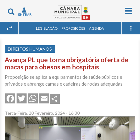
Togg
Toggle
ENTRAR
navig
navigation
LEGISLAÇÃO
PROPOSIÇÕES
AGENDA
DIREITOS HUMANOS
Avança PL que torna obrigatória oferta de
macas para obesos em hospitais
Proposição se aplica a equipamentos de saúde públicos e
privados e abrange camas e cadeiras de rodas adequadas
Share
Facebook
Twitter
WhatsApp
Email
Terça-Feira, 20 Fevereiro, 2024 - 16:30