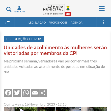
Togg
Toggle
ENTRAR
navig
navigation
LEGISLAÇÃO
PROPOSIÇÕES
AGENDA
POPULAÇÃO DE RUA
Unidades de acolhimento às mulheres serão
vistoriadas por membros da CPI
Na próxima semana, vereadores vão percorrer mais três
unidades voltadas ao atendimento de pessoas em situação de
rua
Share
Facebook
Twitter
WhatsApp
Email
Quinta-Feira, 16 Novembro, 2023 - 12:15