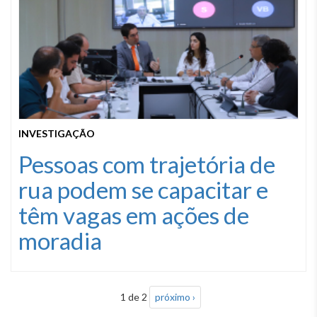
INVESTIGAÇÃO
Pessoas com trajetória de
rua podem se capacitar e
têm vagas em ações de
moradia
1 de 2
próximo ›