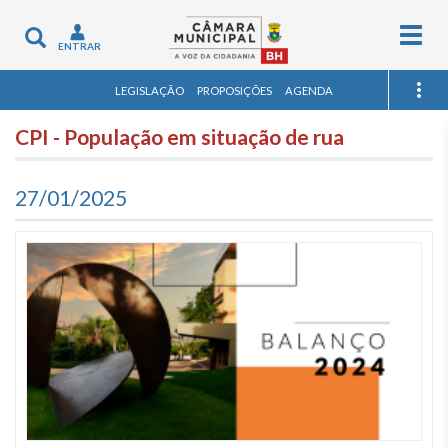
Togg
Toggle
ENTRAR
navig
navigation
LEGISLAÇÃO
PROPOSIÇÕES
AGENDA
CPI - População em situação de rua
27/01/2025