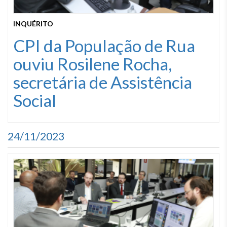
INQUÉRITO
CPI da População de Rua
ouviu Rosilene Rocha,
secretária de Assistência
Social
24/11/2023